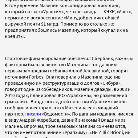
К тому времени Мазепин консолидировал в холдинг,
который назвал «Уралхим», четыре завода — КЧХК, «Азот»,
пермские и воскресенские «Минудобрения» с общей
выручкой почти $1 млрд. Примерно во столько же
предприятия обошлись Мазепину, который скупал их на
кредиты.
Стартовое финансирование обеспечил Сбербанк, важным
фактором было знакомство Мазепина с тогдашним
первым зампредом госбанка Аллой Алешкиной, говорят
источники Forbes. Она поверила в Мазепина, оценив
проведенную им реструктуризацию долгов «Сибура»,
говорит один из собеседников. Мазепин дважды, в 2008 и
2010 годах, планировал IPO «Уралхима», но размещения
срывались. В ходе последней попытки «Уралхим» якобы
сообщил инвесторам, что у Мазепина есть младший
партнер,
писали
«Ведомости». По данным издания, имелся
в виду Андрей Жеребцов, давний знакомый Владимира
Малина. Впрочем, трое знакомых Малина сомневаются,
что он имеет отношение к «Уралхиму». «Ни Zilli с Вrioni, ни