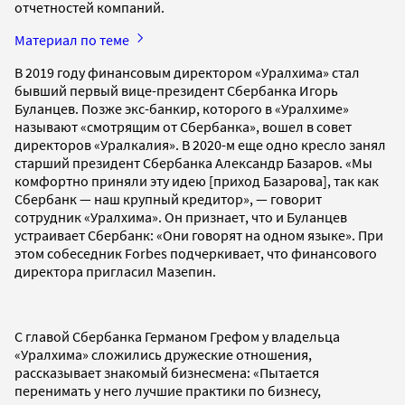
отчетностей компаний.
Материал по теме
В 2019 году финансовым директором «Уралхима» стал
бывший первый вице-президент Сбербанка Игорь
Буланцев. Позже экс-банкир, которого в «Уралхиме»
называют «смотрящим от Сбербанка», вошел в совет
директоров «Уралкалия». В 2020-м еще одно кресло занял
старший президент Сбербанка Александр Базаров. «Мы
комфортно приняли эту идею [приход Базарова], так как
Сбербанк — наш крупный кредитор», — говорит
сотрудник «Уралхима». Он признает, что и Буланцев
устраивает Сбербанк: «Они говорят на одном языке». При
этом собеседник Forbes подчеркивает, что финансового
директора пригласил Мазепин.
С главой Сбербанка Германом Грефом у владельца
«Уралхима» сложились дружеские отношения,
рассказывает знакомый бизнесмена: «Пытается
перенимать у него лучшие практики по бизнесу,