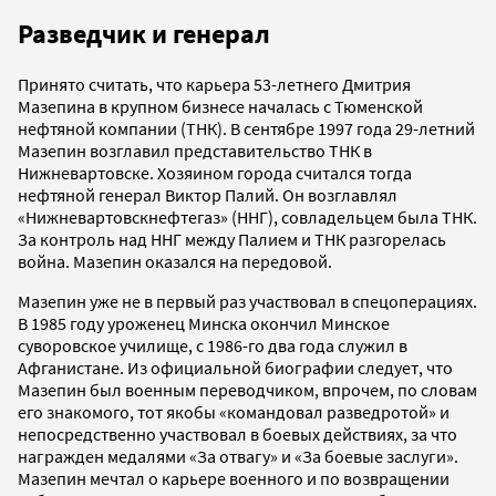
Разведчик и генерал
Принято считать, что карьера 53-летнего Дмитрия
Мазепина в крупном бизнесе началась с Тюменской
нефтяной компании (ТНК). В сентябре 1997 года 29-летний
Мазепин возглавил представительство ТНК в
Нижневартовске. Хозяином города считался тогда
нефтяной генерал Виктор Палий. Он возглавлял
«Нижневартовскнефтегаз» (ННГ), совладельцем была ТНК.
За контроль над ННГ между Палием и ТНК разгорелась
война. Мазепин оказался на передовой.
Мазепин уже не в первый раз участвовал в спец­операциях.
В 1985 году уроженец Минска окончил Минское
суворовское училище, с 1986-го два года служил в
Афганистане. Из официальной биографии следует, что
Мазепин был военным переводчиком, впрочем, по словам
его знакомого, тот якобы «командовал разведротой» и
непосредственно участвовал в боевых действиях, за что
награжден медалями «За отвагу» и «За боевые заслуги».
Мазепин мечтал о карьере военного и по возвращении