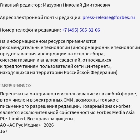
Главный редактор: Мазурин Николай Дмитриевич
Адрес электронной почты редакции:
press-release@forbes.ru
Номер телефона редакции:
+7 (495) 565-32-06
На информационном ресурсе применяются
рекомендательные технологии (информационные технологии
предоставления информации на основе сбора,
систематизации и анализа сведений, относящихся
к предпочтениям пользователей сети «Интернет»,
находящихся на территории Российской Федерации)
СМИ2
SPARROW
INFOX
Перепечатка материалов и использование их в любой форме,
в том числе и в электронных СМИ, возможны только с
письменного разрешения редакции. Товарный знак Forbes
является исключительной собственностью Forbes Media Asia
Pte. Limited. Все права защищены.
AO «АС Рус Медиа»
·
2026
16+