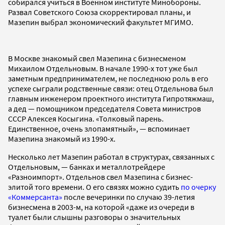
собирался учиться в Военном институте Минобороны.
Развал Советского Союза скорректировал планы, и
Мазепин выбрал экономический факультет МГИМО.
В Москве знакомый свел Мазепина с бизнесменом
Михаилом Отдельновым. В начале 1990-х тот уже был
заметным предпринимателем, не последнюю роль в его
успехе сыграли родственные связи: отец Отдельнова был
главным инженером проектного института Гипротяжмаш,
а дед — помощником председателя Совета министров
СССР Алексея Косыгина. «Толковый парень.
Единственное, очень злопамятный», — вспоминает
Мазепина знакомый из 1990-х.
Несколько лет Мазепин работал в структурах, связанных с
Отдельновым, — банках и металлотрейдере
«Разноимпорт». Отдельнов свел Мазепина с бизнес-
элитой того времени. О его связях можно судить
по очерку
«Коммерсанта»
после вечеринки по случаю 39-летия
бизнесмена в 2003-м, на которой «даже из очереди в
туалет были слышны разговоры о значительных