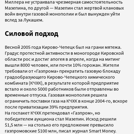
Миллера не устраивала чрезмерная самостоятельность
Мазепина, по другой — Мазепин стал жертвой клановых
войн внутри газовой монополии и был вынужден уйти
вслед за Лукашем.
Силовой подход
Весной 2005 года Кирово-Чепецк был на грани мятежа.
Градус протестной активности в моногороде Кировской
области рос и достиг апогея в апреле, когда на митинг
вышли 8000 человек, или почти 10% горожан. Жители
требовали от «Газпрома» прекратить газовую блокаду
градообразующего Кирово-Чепецкого химического
комбината (КЧХК), в результате которой предприятие
встало и около 5000 работников были отправлены во
временные отпуска. Газовая монополия решила
ограничить поставки газа на КЧХК в конце 2004-го, вскоре
после приватизации 39% предприятия.
На госпакет КЧХК претендовал «Газпром», но
победителем аукциона стал Мазепин. Исход решили
$1,5 млн — на столько его предложение превысило
газпромовские $100 млн, писал журнал Smart Money.