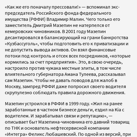
«Как же его поначалу прессовали!» — вспоминал экс-
председатель Российского фонда федерального
имущества (РФФИ) Владимир Малин. Чего только его
заместитель Дмитрий Мазепин не натерпелся от
кемеровских чиновников. В 2001 году Мазепин
десантировался в балансирующий на грани банкротства
«Кузбассуголь», чтобы подготовить его к приватизации и
не допустить вывода активов. Он взял финансовые
потоки под контроль и отсек всех посредников, «которые
кормились за счет предприятия». Это, в свою очередь,
настроило против чужака местные элиты, в том числе
влиятельного губернатора Амана Тулеева, рассказывал
сам Мазепин. Чтобы не давать поводов для жалоб в
Москву, зампред РФФИ даже попросил своего водителя
скрупулезно соблюдать правила дорожного движения.
Мазепин устроился в РФФИ в 1999 году. «Жил на ранее
заработанные в частном бизнесе деньги, ездил на Kia с
водителем. И зарабатывал связи и репутацию», —
описывает быт Мазепина-чиновника его давний товарищ
по ТНК и основатель нефтесервисной компании
«Интегра» Феликс Любашевский. По одной из версий, при