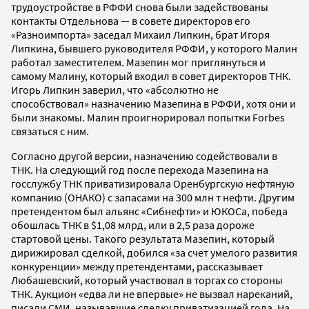
трудоустройстве в РФФИ снова были задействованы
контакты Отдельнова — в совете директоров его
«Разноимпорта» заседал Михаил Липкин, брат Игоря
Липкина, бывшего руководителя РФФИ, у которого Малин
работал заместителем. Мазепин мог приглянуться и
самому Малину, который входил в совет директоров ТНК.
Игорь Липкин заверил, что «абсолютно не
способствовал» назначению Мазепина в РФФИ, хотя они и
были знакомы. Малин проигнорировал попытки Forbes
связаться с ним.
Согласно другой версии, назначению содействовали в
ТНК. На следующий год после перехода Мазепина на
госслужбу ТНК приватизировала Оренбургскую нефтяную
компанию (ОНАКО) с запасами на 300 млн т нефти. Другим
претендентом был альянс «Сибнефти» и ЮКОСа, победа
обошлась ТНК в $1,08 млрд, или в 2,5 раза дороже
стартовой цены. Такого результата Мазепин, который
дирижировал сделкой, добился «за счет умелого развития
конкуренции» между претендентами, рассказывает
Любашевский, который участвовал в торгах со стороны
ТНК. Аукцион «едва ли не впервые» не вызвал нареканий,
писали СМИ, называвшие сделку приватизацией года. На