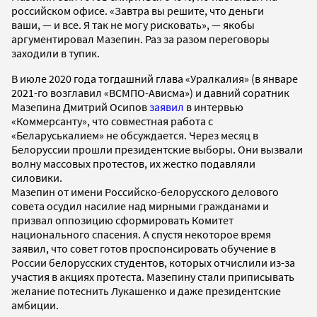
российском офисе. «Завтра вы решите, что деньги
ваши, — и все. Я так не могу рисковать», — якобы
аргументировал Мазепин. Раз за разом переговоры
заходили в тупик.
В июле 2020 года тогдашний глава «Уралкалия» (в январе
2021-го возглавил «ВСМПО-Ависма») и давний соратник
Мазепина Дмитрий Осипов
заявил
в интервью
«Коммерсанту», что совместная работа с
«Беларуськалием» не обсуждается. Через месяц в
Белоруссии прошли президентские выборы. Они вызвали
волну массовых протестов, их жестко подавляли
силовики.
Мазепин от имени Российско-белорусского делового
совета осудил насилие над мирными гражданами и
призвал оппозицию сформировать Комитет
национального спасения. А спустя некоторое время
заявил, что совет готов проспонсировать обучение в
России белорусских студентов, которых отчислили из-за
участия в акциях протеста. Мазепину стали приписывать
желание потеснить Лукашенко и даже президентские
амбиции.