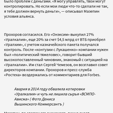
было проблем с деньгами. «Я могу управлять, твои могут
контролировать. Но если мои люди что-то сделали не так,
я тебе должен вернуть деньги», — описывал Мазепин
условия альянса.
Прохоров согласился. Его «Онэксим» выкупил 27%
«Уралкалия», еще 20% за счет $4,5 млрд от ВТБ приобрел
«Уралхим», с учетом казначейского пакета получался
контроль. После «контузии с Лукашенко» компании нужен
был «политический тяжеловес», говорит бывший
высокопоставленный чиновник, знакомый с ситуацией на
«Уралкалии». Им стал Сергей Чемезов, он возглавил совет
директоров компании. Прохоров и пресс-служба
«Ростеха» воздержались от комментариев для Forbes.
Авария в 2014 году обвалила котировки
«Уралкалия» и чуть не лишила сырья «ВСМПО-
Ависма» ( Фото Дениса
Вышинского
·
Коммерсантъ )