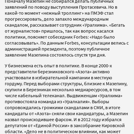
Поначалу Мазепин не собирался делать публичных
заявлений по поводу выступления Протасевича. Но в
какой-то момент «нежный троллинг» на ПМЭФ стал
прогрессировать, дело запахло международным
скандалом, рассказывает сотрудник «Уралхима». «Бегать
от журналистов» пришлось, так как вопрос касался
политики, поясняет собеседник Forbes: «Надо было
согласовывать». По данным Forbes, консультации велись с
администрацией президента, поэтому публичное
заявление Мазепина состоялось спустя три дня.
У бизнесмена есть опыт в политике. В конце 2000-х
представители березниковского «Азота» активно
участвовали в избирательной кампании в местную
гордуму. Перед выборами структуры, близкие к Мазепину,
скупили в Березниках несколько медиаресурсов, в том
числе кабельный телеканал. Выдвиженцам «Уралхима»
противостояла команда из «Уралкалия». Выборы
сопровождались громкими скандалами в СМИ, в итоге
кандидаты от «Азота» сняли свои кандидатуры, а Мазепин
назвал происходившее фарсом. И в 2012 году избрался
депутатом от «Единой России» в заксобрание Кировской
области. «Дело не в политическом влиянии, как может