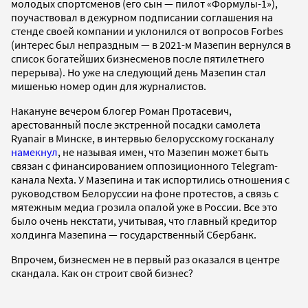
молодых спортсменов (его сын — пилот «Формулы-1»),
поучаствовал в дежурном подписании соглашения на
стенде своей компании и уклонился от вопросов Forbes
(интерес был непраздным — в 2021-м Мазепин вернулся в
список богатейших бизнесменов после пятилетнего
перерыва). Но уже на следующий день Мазепин стал
мишенью номер один для журналистов.
Накануне вечером блогер Роман Протасевич,
арестованный после экстренной посадки самолета
Ryanair в Минске, в интервью белорусскому госканалу
намекнул
, не называя имен, что Мазепин может быть
связан с финансированием оппозиционного Telegram-
канала Nexta. У Мазепина и так испортились отношения с
руководством Белоруссии на фоне протестов, а связь с
мятежным медиа грозила опалой уже в России. Все это
было очень некстати, учитывая, что главный кредитор
холдинга Мазепина — государственный Сбербанк.
Впрочем, бизнесмен не в первый раз оказался в центре
скандала. Как он строит свой бизнес?