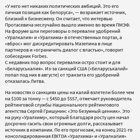
«У него нет никаких политических амбиций. Это его
личная позиция как белоруса», — возражает источник,
близкий к бизнесмену. Он считает, что интервью
Протасевича неслучайно вышло именно во время ПМЭФ.
На форуме шли переговоры о перевалке удобрений
«Уралкалия» и «Уралхима» в отечественных портах, а
«вброс» мог дискредитировать Мазепина в лице
партнеров и «ограничить диалог с властью», говорит
собеседник Forbes.
С недавних пор вопрос перевалки остро стоит и для
«Беларуськалия». Из-за санкций США («Беларуськалий»
попал под них в августе) от транзита его удобрений
отказалась Литва.
На новостях о санкциях цены на калий взлетели более чем
на $100 за тонну — с $450 до $557, отмечает руководитель
рейтинговой службы Национального рейтингового
агентства Сергей Гришунин: «Это безумный ценник». Это
на руку «Уралхиму», который благодаря росту цен начал
досрочно гасить свои огромные долги, рассказывает
источник в компании. По его прогнозам, на конец 2021-го
консолидированная EBITDA «Уралхима» и «Уралкалия»