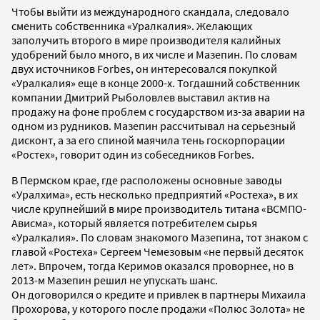
Чтобы выйти из международного скандала, следовало
сменить собственника «Уралкалия». Желающих
заполучить второго в мире производителя калийных
удобрений было много, в их числе и Мазепин. По словам
двух источников Forbes, он интересовался покупкой
«Уралкалия» еще в конце 2000-х. Тогдашний собственник
компании Дмитрий Рыболовлев выставил актив на
продажу на фоне проблем с государством из-за аварии на
одном из рудников. Мазепин рассчитывал на серьезный
дисконт, а за его спиной маячила тень госкорпорации
«Ростех», говорит один из собеседников Forbes.
В Пермском крае, где расположены основные заводы
«Уралхима», есть несколько предприятий «Ростеха», в их
числе крупнейший в мире производитель титана «ВСМПО-
Ависма», который является потребителем сырья
«Уралкалия». По словам знакомого Мазепина, тот знаком с
главой «Ростеха» Сергеем Чемезовым «не первый десяток
лет». Впрочем, тогда Керимов оказался проворнее, но в
2013-м Мазепин решил не упускать шанс.
Он договорился о кредите и привлек в партнеры Михаила
Прохорова, у которого после продажи «Полюс Золота» не