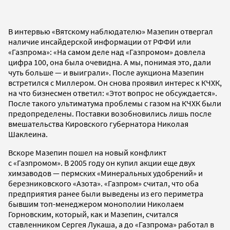
В интервью «Вятскому наблюдателю» Мазепин отвергал
наличие инсайдерской информации от РФФИ или
«Газпрома»: «На самом деле над «Газпромом» довлела
цифра 100, она была очевидна. А мы, понимая это, дали
чуть больше — и выиграли». После аукциона Мазепин
встретился с Миллером. Он снова проявил интерес к КЧХК,
на что бизнесмен ответил: «Этот вопрос не обсуждается».
После такого ультиматума проблемы с газом на КЧХК были
предопределены. Поставки возобновились лишь после
вмешательства Кировского губернатора Николая
Шаклеина.
Вскоре Мазепин пошел на новый конфликт
с «Газпромом». В 2005 году он купил акции еще двух
химзаводов — пермских «Минеральных удобрений» и
березниковского «Азота». «Газпром» считал, что оба
предприятия ранее были выведены из его периметра
бывшим топ-менеджером монополии Николаем
Горновским, который, как и Мазепин, считался
ставленником Сергея Лукаша, а до «Газпрома» работал в