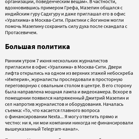
организации, поведенческим вещам». В частности,
вдохновившись примером Грефа, Мазепин общался с
индийским гуру Садхгуру и даже приглашал его в офис
«Уралхима» в Москва-Сити. Практики с йогином могли
помочь Мазепину сохранить силу духа после скандала с
Протасевичем.
Большая политика
Ранним утром 7 июня нескольких журналистов
пригласили в офис «Уралхима» в Москва-Сити. Двери
лифта открылись на одном из верхних этажей небоскреба
«Империя», журналисты проследовали в просторную
переговорную с овальным столом в центре. В его сторону
была направлена мощная лампа и видеокамера. Вскоре в
помещении появился напряженный Дмитрий Мазепин и
сел напротив журналистов и оборудования. Началась
съемка: «То, что касается главного вопроса
о финансировании Nexta... Я могу ответить прямо и
честно: ни я, ни мои компании никогда не финансировали
вышеуказанный Telegram-канал».