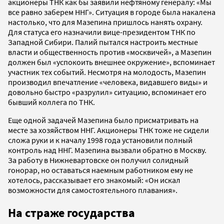
акционеры ТНК как бы заявили нефтяному генералу: «Мы
все равно заберем ННГ». Ситуация в городе была накалена
настолько, что для Мазепина пришлось нанять охрану.
Для статуса его назначили вице-президентом ТНК по
Западной Сибири. Палий пытался настроить местные
власти и общественность против «москвичей», а Мазепин
должен был «успокоить внешнее окружение», вспоминает
участник тех событий. Несмотря на молодость, Мазепин
производил впечатление «человека, видавшего виды» и
довольно быстро «разрулил» ситуацию, вспоминает его
бывший коллега по ТНК.
Еще одной задачей Мазепина было присматривать на
месте за хозяйством ННГ. Акционеры ТНК тоже не сидели
сложа руки и к началу 1998 года установили полный
контроль над ННГ. Мазепина вызвали обратно в Москву.
За работу в Нижневартовске он получил солидный
гонорар, но оставаться наемным работником ему не
хотелось, рассказывает его знакомый: «Он искал
возможности для самостоятельного плавания».
На страже государства