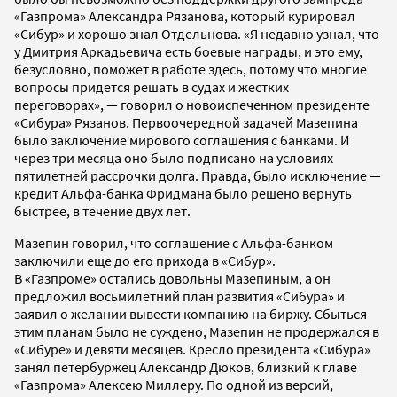
«Газпрома» Александра Рязанова, который курировал
«Сибур» и хорошо знал Отдельнова. «Я недавно узнал, что
у Дмитрия Аркадьевича есть боевые награды, и это ему,
безусловно, поможет в работе здесь, потому что многие
вопросы придется решать в судах и жестких
переговорах», — говорил о новоиспеченном президенте
«Сибура» Рязанов. Первоочередной задачей Мазепина
было заключение мирового соглашения с банками. И
через три месяца оно было подписано на условиях
пятилетней рассрочки долга. Правда, было исключение —
кредит Альфа-банка Фридмана было решено вернуть
быстрее, в течение двух лет.
Мазепин говорил, что соглашение с Альфа-банком
заключили еще до его прихода в «Сибур».
В «Газпроме» остались довольны Мазепиным, а он
предложил восьмилетний план развития «Сибура» и
заявил о желании вывести компанию на биржу. Сбыться
этим планам было не суждено, Мазепин не продержался в
«Сибуре» и девяти месяцев. Кресло президента «Сибура»
занял петербуржец Александр Дюков, близкий к главе
«Газпрома» Алексею Миллеру. По одной из версий,