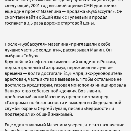
следующий, 2001 год высокой оценки СМИ удостоился
еще один проект Мазепина — продажа «Кузбассугля». Он
смог-таки найти общий язык с Тулеевым и продал
госпакет в 3,5 раза дороже стартовой цены.
После «Кузбассугля» Мазепина «приглашали к себе
лучшие частные холдинги», рассказывал Малин. Он
выбрал «Сибур».
Крупнейший нефтегазохимический холдинг в России,
подконтрольный «Газпрому», переживал не лучшие
времена — долги достигали $1,6 млрд, экс-руководитель
арестован, часть активов выведена. Чтобы остальное не
досталось кредиторам, газовая монополия инициировала
банкротство собственной «дочки». Возглавить
проблемный актив Мазепину предложил зампред
«Газпрома» по безопасности и выходец из Федеральной
службы охраны Сергей Лукаш, писали «Ведомости» и
подтвердил их общий знакомый.
Еще один знакомый Мазепина уверен, что это назначение
было бы невозможно без поддержки другого зампреда