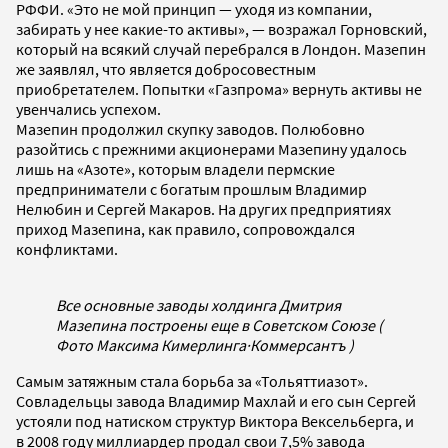
РФФИ. «Это не мой принцип — уходя из компании,
забирать у нее какие-то активы», — возражал Горновский,
который на всякий случай перебрался в Лондон. Мазепин
же заявлял, что является добросовестным
приобретателем. Попытки «Газпрома» вернуть активы не
увенчались успехом.
Мазепин продолжил скупку заводов. Полюбовно
разойтись с прежними акционерами Мазепину удалось
лишь на «Азоте», которым владели пермские
предприниматели с богатым прошлым Владимир
Нелюбин и Сергей Макаров. На других предприятиях
приход Мазепина, как правило, сопровождался
конфликтами.
Все основные заводы холдинга Дмитрия
Мазепина построены еще в Советском Союзе (
Фото Максима Кимерлинга
·
Коммерсантъ )
Самым затяжным стала борьба за «Тольяттиазот».
Совладельцы завода Владимир Махлай и его сын Сергей
устояли под натиском структур Виктора Вексельберга, и
в 2008 году миллиардер продал свои 7,5% завода