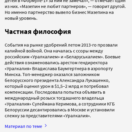
детей в «Формуле-1» за ним не замечал», — отмечает один
из них. «Мазепин не любит партнеров», — говорит другой.
Но именно партнерство вывело бизнес Мазепина на
новый уровень.
Частная философия
События на рынке удобрений летом 2013-го прозвали
калийной войной. Она началась с ссоры между
российским «Уралкалием» и «Беларуськалием». Боевые
действия ознаменовались арестом гендиректора
«Уралкалия» Владислава Баумгертнера в аэропорту
Минска. Топ-менеджер оказался заложником
белорусского президента Александра Лукашенко,
который оценил урон в $1,5–2 млрд и потребовал
компенсации. Последовала попытка объявить в
международный розыск тогдашнего владельца
«Уралкалия» Сулеймана Керимова, а сотрудники КГБ
Белоруссии десантировались в Москве и установили
слежку за представителями «Уралкалия».
Материал по теме