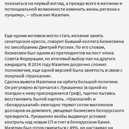
показаться на первый взгляд, а прежде всего в желании и
потенциальной возможности изменить жизнь региона к
лучшему», — объяснял Мазепин.
Еще одним мотивом могло стать желание занять
сенаторское кресло, говорит бывший коллега бизнесмена
по заксобранию Дмитрий Русских. По его словам,
бизнесмен был одним из претендентов на пост члена
Совета Федерации, но итоговый выбор пал на другого
кандидата. В 2014 году Мазепин досрочно сложил
полномочия, еще одной версией была занятость в связи с
покупкой «Уралкалия».
Сделка вывела Мазепина на орбиту большой политики.
Он регулярно встречался с Лукашенко (в одной из
поездок к нему присоединился Греф), тщетно пытаясь
восстановить былой картель. «Уралкалий» и
«Беларуськалий» ежегодно теряют сотни миллионов
долларов на демпинге, увещевал бизнесмен белорусского
президента. Лукашенко якобы выдвинул условия:
контроль над новым СП и счет в белорусском банке.
Мазепин был готов смириться с 49%, но настаивал на