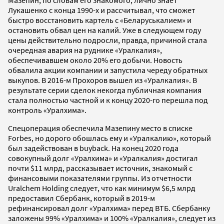
Мазепин, по словам его знакомого, лично знает
Лукашенко с конца 1990-х и рассчитывал, что сможет
быстро восстановить картель с «Беларуськалием» и
остановить обвал цен на калий. Уже в следующем году
цены действительно подросли, правда, причиной стала
очередная авария на руднике «Уралкалия»,
обеспечивавшем около 20% его добычи. Новость
обвалила акции компании и запустила череду обратных
выкупов. В 2016-м Прохоров вышел из «Уралкалия». В
результате серии сделок некогда публичная компания
стала полностью частной и к концу 2020-го перешла под
контроль «Уралхима».
Спецоперация обеспечила Мазепину место в списке
Forbes, но дорого обошлась ему и «Уралкалию», который
был задействован в buyback. На конец 2020 года
совокупный долг «Уралхима» и «Уралкалия» достигал
почти $11 млрд, рассказывает источник, знакомый с
финансовыми показателями группы. Из отчетности
Uralchem Holding следует, что как минимум $6,5 млрд
предоставил Сбербанк, который в 2019-м
рефинансировал долг «Уралхима» перед ВТБ. Сбербанку
заложены 99% «Уралхима» и 100% «Уралкалия», следует из