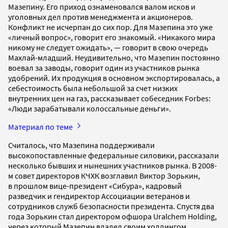
Мазепину. Его приход ознаменовался валом исков и
уголовных дел против менеджмента и акционеров.
Конфликт не исчерпан до сих пор. Для Мазепина это уже
«личный вопрос», говорит его знакомый. «Никакого мира
никому не следует ожидать», — говорит в свою очередь
Махлай-младший. Неудивительно, что Мазепин постоянно
воевал за заводы, говорит один из участников рынка
удобрений. Их продукция в основном экспортировалась, а
себестоимость была небольшой за счет низких
внутренних цен на газ, рассказывает собеседник Forbes:
«Люди зарабатывали колоссальные деньги».
Материал по теме
Считалось, что Мазепина поддерживали
высокопоставленные федеральные силовики, рассказали
несколько бывших и нынешних участников рынка. В 2008-
м совет директоров КЧХК возглавил Виктор Зорькин,
в прошлом вице-президент «Сибура», кадровый
разведчик и гендиректор Ассоциации ветеранов и
сотрудников служб безопасности президента. Спустя два
года Зорькин стал директором офшора Uralchem Holding,
через который Мазепин владел своим холдингом.