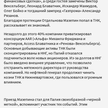
финансовых сделках», а среди гостей замечены Виктор
Вексельберг, Леонард Блаватник, Искандер Махмудов,
Олег Бойко и тогдашний зампред «Газпрома» Александр
Рязанов.
Благодаря протекции Отдельнова Мазепин попал в ТНК,
рассказывает их знакомый.
Незадолго до этого 40% компании приватизировал
консорциум AAR («Альфа» Михаила Фридмана и
партнеров, Access Блаватника и «Ренова» Вексельберга).
Основные добывающие активы ТНК были
сконцентрированы в ННГ, но Палий отказался
подчиниться воле новых акционеров. Из-за долгов в ННГ
было введено внешнее управление, что позволило
отстранить мятежного директора от руководства
компанией. Но нефтяной генерал продолжил чинить
козни ТНК в Нижневартовске, где пользовался огромным
влиянием.
Приезд Мазепина стал для Палия своеобразной «черной
меткой», вспоминает участник тех событий. Этим