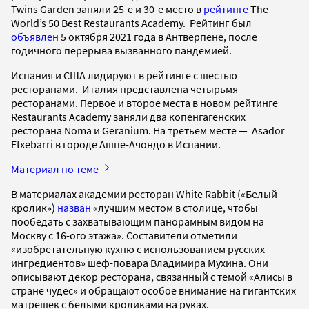
Twins Garden заняли 25-е и 30-е место в
рейтинге
The
World’s 50 Best Restaurants Academy. Рейтинг был
объявлен
5 октября 2021 года в Антверпене, после
годичного перерыва вызванного пандемией.
Испания и США лидируют в рейтинге с шестью
ресторанами. Италия представлена четырьмя
ресторанами. Первое и второе места в новом рейтинге
Restaurants Academy заняли два копенгагенских
ресторана Noma и Geranium. На третьем месте — Asador
Etxebarri в городе Ашпе-Ачондо в Испании.
Материал по теме
В материалах академии ресторан White Rabbit («Белый
кролик»)
назван
«лучшим местом в столице, чтобы
пообедать с захватывающим панорамным видом на
Москву с 16-ого этажа». Составители отметили
«изобретательную кухню с использованием русских
ингредиентов» шеф-повара Владимира Мухина. Они
описывают декор ресторана, связанный с темой «Алисы в
стране чудес» и обращают особое внимание на гигантских
матрешек с белыми кроликами на руках.