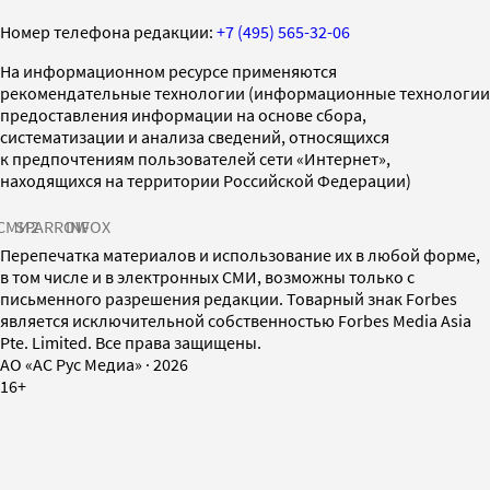
Номер телефона редакции:
+7 (495) 565-32-06
На информационном ресурсе применяются
рекомендательные технологии (информационные технологии
предоставления информации на основе сбора,
систематизации и анализа сведений, относящихся
к предпочтениям пользователей сети «Интернет»,
находящихся на территории Российской Федерации)
СМИ2
SPARROW
INFOX
Перепечатка материалов и использование их в любой форме,
в том числе и в электронных СМИ, возможны только с
письменного разрешения редакции. Товарный знак Forbes
является исключительной собственностью Forbes Media Asia
Pte. Limited. Все права защищены.
AO «АС Рус Медиа»
·
2026
16+