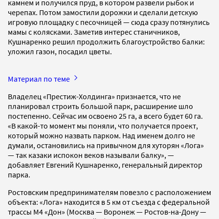
камнем и получился пруд, в котором развели рыбок и
черепах. Потом замостили дорожки и сделали детскую
игровую площадку с песочницей — сюда сразу потянулись
мамы с колясками. Заметив интерес станичников,
Кушнаренко решил продолжить благоустройство балки:
уложил газон, посадил цветы.
Материал по теме
Владелец «Престиж-Холдинга» признается, что не
планировал строить большой парк, расширение шло
постепенно. Сейчас им освоено 25 га, а всего будет 60 га.
«В какой-то момент мы поняли, что получается проект,
который можно назвать парком. Над именем долго не
думали, остановились на привычном для хуторян «Лога»
— так казаки испокон веков называли балку», —
добавляет Евгений Кушнаренко, генеральный директор
парка.
Ростовским предпринимателям повезло с расположением
объекта: «Лога» находится в 5 км от съезда с федеральной
трассы М4 «Дон» (Москва — Воронеж — Ростов-на-Дону —