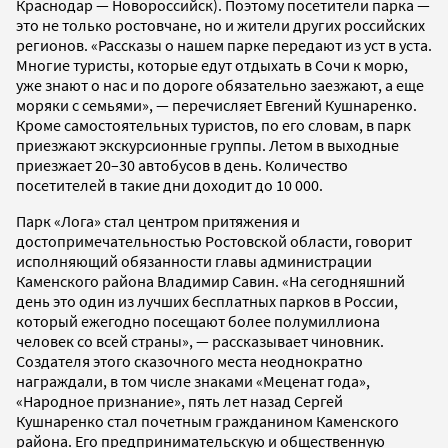
Краснодар — Новороссийск). Поэтому посетители парка —
это не только ростовчане, но и жители других российских
регионов. «Рассказы о нашем парке передают из уст в уста.
Многие туристы, которые едут отдыхать в Сочи к морю,
уже знают о нас и по дороге обязательно заезжают, а еще
моряки с семьями», — перечисляет Евгений Кушнаренко.
Кроме самостоятельных туристов, по его словам, в парк
приезжают экскурсионные группы. Летом в выходные
приезжает 20–30 автобусов в день. Количество
посетителей в такие дни доходит до 10 000.
Парк «Лога» стал центром притяжения и
достопримечательностью Ростовской области, говорит
исполняющий обязанности главы администрации
Каменского района Владимир Савин. «На сегодняшний
день это один из лучших бесплатных парков в России,
который ежегодно посещают более полумиллиона
человек со всей страны», — рассказывает чиновник.
Создателя этого сказочного места неоднократно
награждали, в том числе знаками «Меценат года»,
«Народное признание», пять лет назад Сергей
Кушнаренко стал почетным гражданином Каменского
района. Его предпринимательскую и общественную