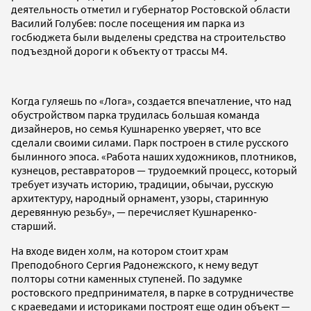
деятельность отметил и губернатор Ростовской области
Василий Голубев: после посещения им парка из
госбюджета были выделены средства на строительство
подъездной дороги к объекту от трассы М4.
Когда гуляешь по «Лога», создается впечатление, что над
обустройством парка трудилась большая команда
дизайнеров, но семья Кушнаренко уверяет, что все
сделали своими силами. Парк построен в стиле русского
былинного эпоса. «Работа наших художников, плотников,
кузнецов, реставраторов — трудоемкий процесс, который
требует изучать историю, традиции, обычаи, русскую
архитектуру, народный орнамент, узоры, старинную
деревянную резьбу», — перечисляет Кушнаренко-
старший.
На входе виден холм, на котором стоит храм
Преподобного Сергия Радонежского, к нему ведут
полторы сотни каменных ступеней. По задумке
ростовского предпринимателя, в парке в сотрудничестве
с краеведами и историками построят еще один объект —