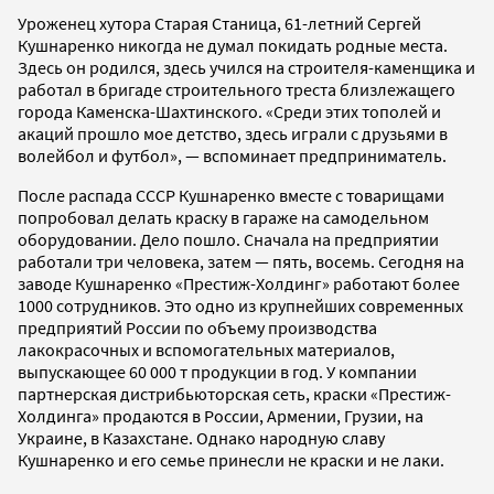
Уроженец хутора Старая Станица, 61-летний Сергей
Кушнаренко никогда не думал покидать родные места.
Здесь он родился, здесь учился на строителя-каменщика и
работал в бригаде строительного треста близлежащего
города Каменска-Шахтинского. «Среди этих тополей и
акаций прошло мое детство, здесь играли с друзьями в
волейбол и футбол», — вспоминает предприниматель.
После распада СССР Кушнаренко вместе с товарищами
попробовал делать краску в гараже на самодельном
оборудовании. Дело пошло. Сначала на предприятии
работали три человека, затем — пять, восемь. Сегодня на
заводе Кушнаренко «Престиж-Холдинг» работают более
1000 сотрудников. Это одно из крупнейших современных
предприятий России по объему производства
лакокрасочных и вспомогательных материалов,
выпускающее 60 000 т продукции в год. У компании
партнерская дистрибьюторская сеть, краски «Престиж-
Холдинга» продаются в России, Армении, Грузии, на
Украине, в Казахстане. Однако народную славу
Кушнаренко и его семье принесли не краски и не лаки.