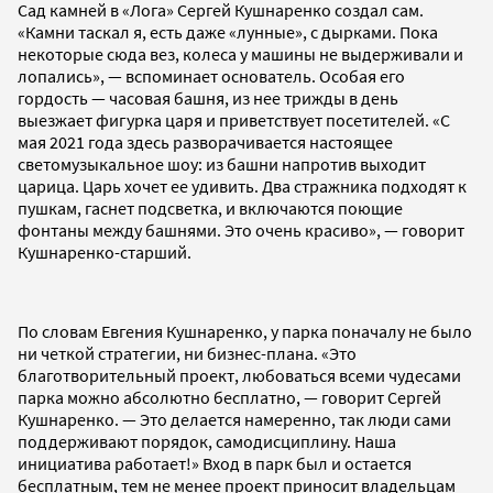
Сад камней в «Лога» Сергей Кушнаренко создал сам.
«Камни таскал я, есть даже «лунные», с дырками. Пока
некоторые сюда вез, колеса у машины не выдерживали и
лопались», — вспоминает основатель. Особая его
гордость — часовая башня, из нее трижды в день
выезжает фигурка царя и приветствует посетителей. «С
мая 2021 года здесь разворачивается настоящее
светомузыкальное шоу: из башни напротив выходит
царица. Царь хочет ее удивить. Два стражника подходят к
пушкам, гаснет подсветка, и включаются поющие
фонтаны между башнями. Это очень красиво», — говорит
Кушнаренко-старший.
По словам Евгения Кушнаренко, у парка поначалу не было
ни четкой стратегии, ни бизнес-плана. «Это
благотворительный проект, любоваться всеми чудесами
парка можно абсолютно бесплатно, — говорит Сергей
Кушнаренко. — Это делается намеренно, так люди сами
поддерживают порядок, самодисциплину. Наша
инициатива работает!» Вход в парк был и остается
бесплатным, тем не менее проект приносит владельцам