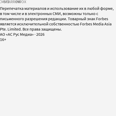
СМИ2
SPARROW
INFOX
Перепечатка материалов и использование их в любой форме,
в том числе и в электронных СМИ, возможны только с
письменного разрешения редакции. Товарный знак Forbes
является исключительной собственностью Forbes Media Asia
Pte. Limited. Все права защищены.
AO «АС Рус Медиа»
·
2026
16+