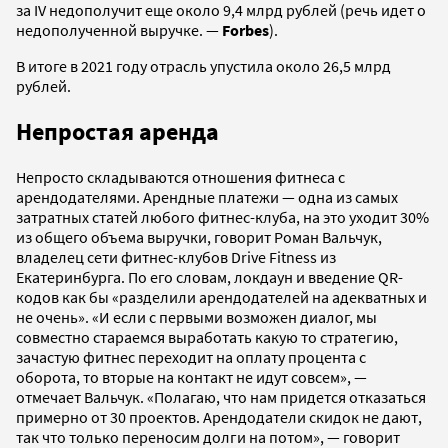
за IV недополучит еще около 9,4 млрд рублей (речь идет о
недополученной выручке. —
Forbes
).
В итоге в 2021 году отрасль упустила около 26,5 млрд
рублей.
Непростая аренда
Непросто складываются отношения фитнеса с
арендодателями. Арендные платежи — одна из самых
затратных статей любого фитнес-клуба, на это уходит 30%
из общего объема выручки, говорит Роман Вальчук,
владелец сети фитнес-клубов Drive Fitness из
Екатеринбурга. По его словам, локдаун и введение QR-
кодов как бы «разделили арендодателей на адекватных и
не очень». «И если с первыми возможен диалог, мы
совместно стараемся выработать какую то стратегию,
зачастую фитнес переходит на оплату процента с
оборота, то вторые на контакт не идут совсем», —
отмечает Вальчук. «Полагаю, что нам придется отказаться
примерно от 30 проектов. Арендодатели скидок не дают,
так что только переносим долги на потом», — говорит