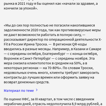
рынка в 2021 году я бы оценил как «начали за здравие, а
кончили за упокой».
«Мы до сих пор полностью не погасили накопившиеся
задолженности 2020 года, так как противовирусные меры
не дают возможности работать в полную силу, —
рассказывает директор по операционной деятельности X-
Fit в России Ирина Троска. — В регионах QR-коды
вводились в разные месяцы. Например, в Казани и Самаре
— с середины октября, Екатеринбург — с конца октября,
Воронеж и Санкт-Петербург — с середины ноября. Эта
мера снизила клиентопоток в среднем на 50%, а в
некоторых регионах — на 70-80%». По словам Троски,
недовольных очень много, клиенты требуют заморозить
контракты до лучших времен или оформить заявку на
возврат денежных средств.
Материал по теме
По оценке НФС, за III квартал, в том числе с введением
нерабочих дней, отрасль недополучила 8,9 млрд рублей, а