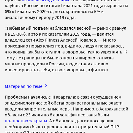
клубов в России по итогам I квартала 2021 года выросла на
6% к I кварталу 2020-го, но сократилась на 5% к
аналогичному периоду 2019 года.
«Небывалый подъем наблюдался весной — рынок рванул
на 15-30%, и это к показателям 2019 года, — делится
владелец сети Alex Fitness Алексей Ковалев. — Много
приходило новых клиентов, видимо, людям показалось,
что ковид как бы отступил, а здоровье нужно укреплять. К
тому же границы не были открыты широко, отпуска
многие проводили в России, люди стали активно
инвестировать в себя, в свое здоровье, в фитнес».
Материал по теме
Проблемы начались с III квартала: в связи с ухудшением
эпидемиологической обстановки региональные власти
вводили запретительные меры. Например, в Астраханской
области с 23 июля по 8 августа фитнес-залы были
полностью закрыты
. А с 8 августа для их посещения
необходимо было предоставлять отрицательный ПЦР-
тест или QR-код о полной вакцинации.