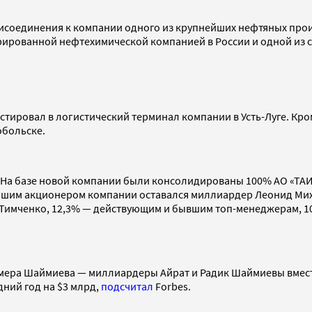
рисоединения к компании одного из крупнейших нефтяных про
рированной нефтехимической компанией в России и одной из 
естировал в логистический терминал компании в Усть-Луге. Кр
обольске.
а. На базе новой компании были консолидированы 100% АО «Т
ейшим акционером компании оставался миллиардер Леонид Михе
мченко, 12,3% — действующим и бывшим топ-менеджерам, 10,6
мера Шаймиева — миллиардеры Айрат и Радик Шаймиевы вмест
ний год на $3 млрд,
подсчитал
Forbes.