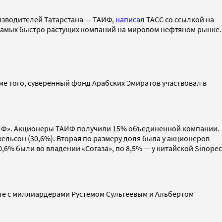
изводителей Татарстана — ТАИФ,
написал
ТАСС со ссылкой на
самых быстро растущих компаний на мировом нефтяном рынке.
оме того, суверенный фонд Арабских Эмиратов участвовал в
АИФ». Акционеры ТАИФ получили 15% объединенной компании.
льсон (30,6%). Вторая по размеру доля была у акционеров
% были во владении «Согаза», по 8,5% — у китайской Sinopec
е с миллиардерами Рустемом Сультеевым и Альбертом