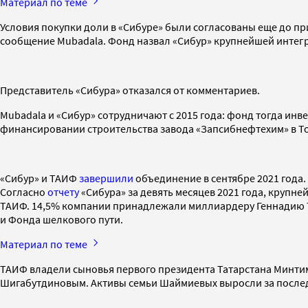
Материал по теме
Условия покупки доли в «Сибуре» были согласованы еще до п
сообщение Mubadala. Фонд назвал «Сибур» крупнейшей интег
Представитель «Сибура» отказался от комментариев.
Mubadala и «Сибур» сотрудничают с 2015 года: фонд тогда инв
финансировании строительства завода «Запcибнефтехим» в Т
«Сибур» и ТАИФ
завершили
объединение в сентябре 2021 год
Согласно
отчету
«Сибура» за девять месяцев 2021 года, крупн
ТАИФ. 14,5% компании принадлежали миллиардеру Геннадию Ти
и Фонда шелкового пути.
Материал по теме
ТАИФ владели сыновья первого президента Татарстана Минти
Шигабутдиновым. Активы семьи Шаймиевых выросли за послед