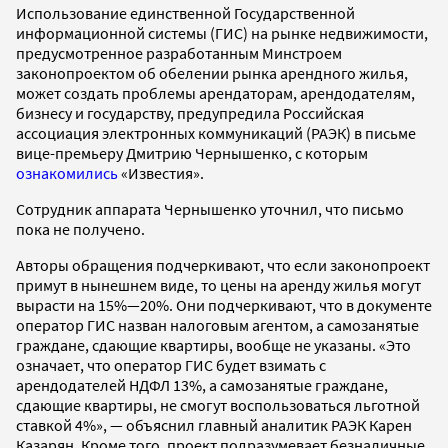
Использование единственной Государственной
информационной системы (ГИС) на рынке недвижимости,
предусмотренное разработанным Минстроем
законопроектом об обелении рынка арендного жилья,
может создать проблемы арендаторам, арендодателям,
бизнесу и государству, предупредила Российская
ассоциация электронных коммуникаций (РАЭК) в письме
вице-премьеру Дмитрию Чернышенко, с которым
ознакомились
«Известия».
Сотрудник аппарата Чернышенко уточнил, что письмо
пока не получено.
Авторы обращения подчеркивают, что если законопроект
примут в нынешнем виде, то цены на аренду жилья могут
вырасти на 15%—20%. Они подчеркивают, что в документе
оператор ГИС назван налоговым агентом, а самозанятые
граждане, сдающие квартиры, вообще не указаны. «Это
означает, что оператор ГИС будет взимать с
арендодателей НДФЛ 13%, а самозанятые граждане,
сдающие квартиры, не смогут воспользоваться льготной
ставкой 4%», — объяснил главный аналитик РАЭК Карен
Казарян. Кроме того, проект подразумевает безналичные