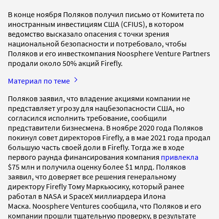
В конце ноября Поляков получил письмо от Комитета по
иностранным инвестициям США (CFIUS), в котором
ведомство высказало опасения с точки зрения
национальной безопасности и потребовало, чтобы
Поляков и его инвесткомпания Noosphere Venture Partners
продали около 50% акций Firefly.
Материал по теме
Поляков заявил, что владение акциями компании не
представляет угрозу для нацбезопасности США, но
согласился исполнить требование, сообщили
представители бизнесмена. В ноябре 2020 года Поляков
покинул совет директоров Firefly, а в мае 2021 года продал
большую часть своей доли в Firefly. Тогда же в ходе
первого раунда финансирования компания
привлекла
$75 млн и получила оценку более $1 млрд. Поляков
заявил, что доверяет все решения генеральному
директору Firefly Тому Маркьюсику, который ранее
работал в NASA и SpaceX миллиардера Илона
Маска. Noosphere Ventures сообщила, что Поляков и его
компании прошли тщательную проверку, в результате