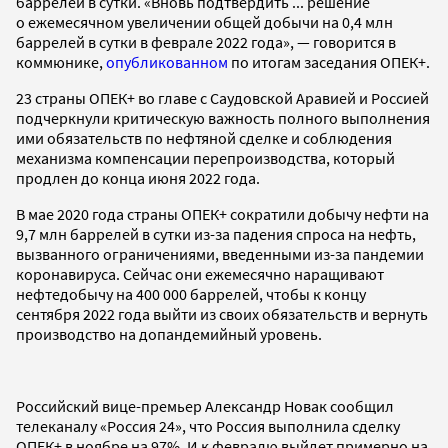
баррелей в сутки. «Вновь подтвердить ... решение
о ежемесячном увеличении общей добычи на 0,4 млн
баррелей в сутки в феврале 2022 года», — говорится в
коммюнике,
опубликованном
по итогам заседания ОПЕК+.
23 страны ОПЕК+ во главе с Саудовской Аравией и Россией
подчеркнули критическую важность полного выполнения
ими обязательств по нефтяной сделке и соблюдения
механизма компенсации перепроизводства, который
продлен до конца июня 2022 года.
В мае 2020 года страны ОПЕК+ сократили добычу нефти на
9,7 млн баррелей в сутки из-за падения спроса на нефть,
вызванного ограничениями, введенными из-за пандемии
коронавируса. Сейчас они ежемесячно наращивают
нефтедобычу на 400 000 баррелей, чтобы к концу
сентября 2022 года выйти из своих обязательств и вернуть
производство на допандемийный уровень.
Российский вице-премьер Александр Новак сообщил
телеканалу «Россия 24», что Россия выполнила сделку
ОПЕК+ в ноябре на 97%. И к февралю выйдет примерно на