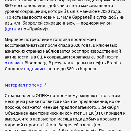
85% восстановления добычи от того максимального
уровня сокращений, который был в мае-июне 2020 года.
«То есть мы восстановим 1,7 млн баррелей в сутки добычи
из 2 млн баррелей сокращенных», — подчеркнул он
(
цитата
по «Прайму)».
Мировое потребление топлива продолжает
восстанавливаться после спада 2020 года. В ключевых
азиатских странах наблюдается рост производственной
активности, а в США сокращаются запасы сырой нефти,
отмечает
Bloomberg. В результате цены на нефть Brent в
Лондоне
поднялись
почти до $80 за баррель.
Материал по теме
Страны-члены ОПЕК+ по-прежнему ожидают, что в этом
месяце на рынке появится избыток предложения, но он,
похоже, окажется меньше предполагаемого. 3 декабря
Объединенный технический комитет ОПЕК (JTC) пришел к
выводу, что в первые три месяца года добыча превысит
мировой спрос на 1,4 млн баррелей в день (по
предыдущей оценке — на 1,9 млн баррелей). По данным