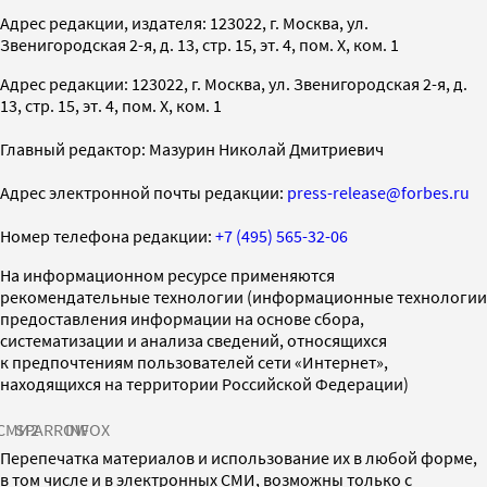
Адрес редакции, издателя: 123022, г. Москва, ул.
Звенигородская 2-я, д. 13, стр. 15, эт. 4, пом. X, ком. 1
Адрес редакции: 123022, г. Москва, ул. Звенигородская 2-я, д.
13, стр. 15, эт. 4, пом. X, ком. 1
Главный редактор: Мазурин Николай Дмитриевич
Адрес электронной почты редакции:
press-release@forbes.ru
Номер телефона редакции:
+7 (495) 565-32-06
На информационном ресурсе применяются
рекомендательные технологии (информационные технологии
предоставления информации на основе сбора,
систематизации и анализа сведений, относящихся
к предпочтениям пользователей сети «Интернет»,
находящихся на территории Российской Федерации)
СМИ2
SPARROW
INFOX
Перепечатка материалов и использование их в любой форме,
в том числе и в электронных СМИ, возможны только с