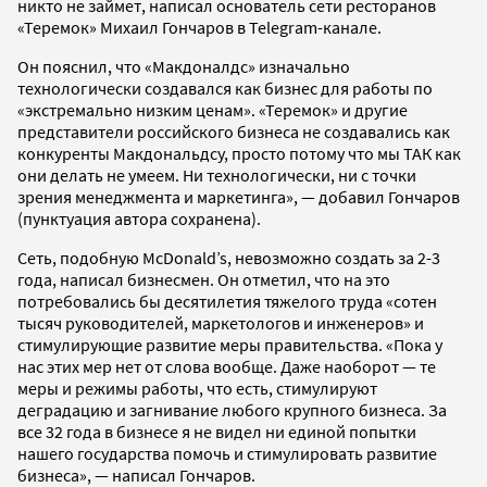
никто не займет, написал основатель сети ресторанов
«Теремок» Михаил Гончаров в Telegram-канале.
Он пояснил, что «Макдоналдс» изначально
технологически создавался как бизнес для работы по
«экстремально низким ценам». «Теремок» и другие
представители российского бизнеса не создавались как
конкуренты Макдональдсу, просто потому что мы ТАК как
они делать не умеем. Ни технологически, ни с точки
зрения менеджмента и маркетинга», — добавил Гончаров
(пунктуация автора сохранена).
Сеть, подобную McDonald’s, невозможно создать за 2-3
года, написал бизнесмен. Он отметил, что на это
потребовались бы десятилетия тяжелого труда «сотен
тысяч руководителей, маркетологов и инженеров» и
стимулирующие развитие меры правительства. «Пока у
нас этих мер нет от слова вообще. Даже наоборот — те
меры и режимы работы, что есть, стимулируют
деградацию и загнивание любого крупного бизнеса. За
все 32 года в бизнесе я не видел ни единой попытки
нашего государства помочь и стимулировать развитие
бизнеса», — написал Гончаров.