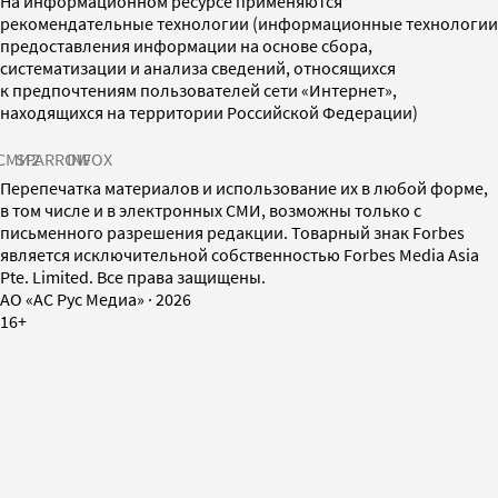
На информационном ресурсе применяются
рекомендательные технологии (информационные технологии
предоставления информации на основе сбора,
систематизации и анализа сведений, относящихся
к предпочтениям пользователей сети «Интернет»,
находящихся на территории Российской Федерации)
СМИ2
SPARROW
INFOX
Перепечатка материалов и использование их в любой форме,
в том числе и в электронных СМИ, возможны только с
письменного разрешения редакции. Товарный знак Forbes
является исключительной собственностью Forbes Media Asia
Pte. Limited. Все права защищены.
AO «АС Рус Медиа»
·
2026
16+