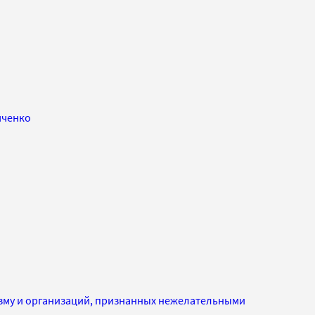
мченко
изму и организаций, признанных нежелательными