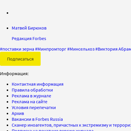
Матвей Бирюков
Редакция Forbes
#
поставки зерна
#
Минпромторг
#
Минсельхоз
#
Виктория Абра
Подписаться
Информация:
Контактная информация
Правила обработки
Реклама в журнале
Реклама на сайте
Условия перепечатки
Архив
Вакансии в Forbes Russia
Сканер иноагентов, причастных к экстремизму и террор
Подписка на печатную версию журнала