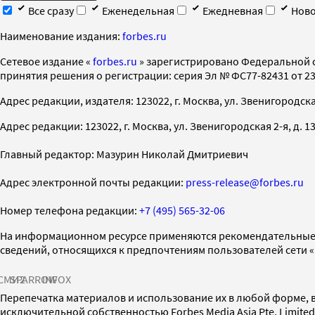
Все сразу
Еженедельная
Ежедневная
Ново
Наименование издания:
forbes.ru
Cетевое издание «
forbes.ru
» зарегистрировано Федеральной 
принятия решения о регистрации: серия Эл № ФС77-82431 от 23 
Адрес редакции, издателя: 123022, г. Москва, ул. Звенигородская 2-
Адрес редакции: 123022, г. Москва, ул. Звенигородская 2-я, д. 13, с
Главный редактор: Мазурин Николай Дмитриевич
Адрес электронной почты редакции:
press-release@forbes.ru
Номер телефона редакции:
+7 (495) 565-32-06
На информационном ресурсе применяются рекомендательные 
сведений, относящихся к предпочтениям пользователей сети 
СМИ2
SPARROW
INFOX
Перепечатка материалов и использование их в любой форме, в
исключительной собственностью Forbes Media Asia Pte. Limite