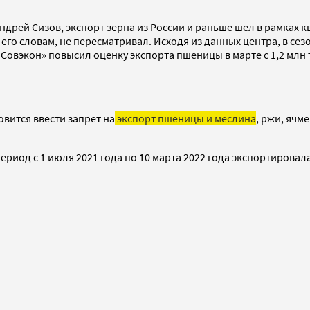
дрей Сизов, экспорт зерна из России и раньше шел в рамках к
го словам, не пересматривал. Исходя из данных центра, в сезон
овэкон» повысил оценку экспорта пшеницы в марте с 1,2 млн т 
овится ввести запрет на
экспорт пшеницы и меслина
, ржи, ячм
иод с 1 июля 2021 года по 10 марта 2022 года экспортировала 