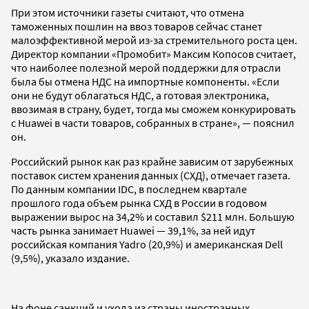
При этом источники газеты считают, что отмена
таможенных пошлин на ввоз товаров сейчас станет
малоэффективной мерой из-за стремительного роста цен.
Директор компании «Промобит» Максим Копосов считает,
что наиболее полезной мерой поддержки для отрасли
была бы отмена НДС на импортные компоненты. «Если
они не будут облагаться НДС, а готовая электроника,
ввозимая в страну, будет, тогда мы сможем конкурировать
с Huawei в части товаров, собранных в стране», — пояснил
он.
Российский рынок как раз крайне зависим от зарубежных
поставок систем хранения данных (СХД), отмечает газета.
По данным компании IDC, в последнем квартале
прошлого года объем рынка СХД в России в годовом
выражении вырос на 34,2% и составил $211 млн. Большую
часть рынка занимает Huawei — 39,1%, за ней идут
российская компания Yadro (20,9%) и американская Dell
(9,5%), указало издание.
На фоне санкций и ухода из страны иностранных