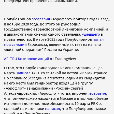
председателя правления авиакомпании.
Полубояринов
возглавил
«Аэрофлот» полтора года назад,
в ноябре 2020 года. До этого он руководил
Государственной транспортной лизинговой компанией, а
в авиакомпании сменил самого Савельева,
ушедшего
в
правительство. В марте 2022 года Полубояринов
попал
под санкции
Евросоюза, введенные в ответ на начало
«военной операции»* России на Украине.
AFLTRU Котировки акций
от TradingView
О том, что Полубояринов ушел из авиакомпании, еще 5
марта
написал
ТАСС со ссылкой на источник в Минтрансе.
По словам собеседника агентства, одним из кандидатов
на его место был гендиректор входящей в группу
«Аэрофлот» авиакомпании «Россия» Сергей
Александровский. «Аэрофлот» тогда, впрочем,
возразил
,
что топ-менеджер находится в Москве и в полном объеме
исполняет должностные обязанности. 10 марта РБК со
ссылкой на источники
написал
, что Полубояринов может
перейти в «Почту России».