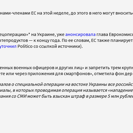
ами-членами ЕС на этой неделе, до этого в него могут вносить
пецоперацию»* на Украине, уже
анонсировала
глава Еврокомисс
фтепродуктов — к концу года. По ее словам, ЕС также планируе
уточнил
Politico со ссылкой источники).
енных военных офицеров и других лиц» и запретить трем круп
нете или через приложения для смартфонов», отметила фон дер
алов о специальной операции на востоке Украины все россий
алы, в которых проводимая операция называется «нападением
ования со СМИ может быть взыскан штраф в размере 5 млн рубл