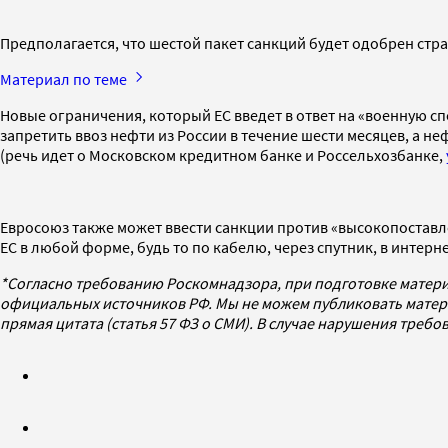
Предполагается, что шестой пакет санкций будет одобрен стран
Материал по теме
Новые ограничения, который ЕС введет в ответ на «военную с
запретить ввоз нефти из России в течение шести месяцев, а не
(речь идет о Московском кредитном банке и Россельхозбанке,
Евросоюз также может ввести санкции против «высокопоставл
ЕС в любой форме, будь то по кабелю, через спутник, в интер
*Согласно требованию Роскомнадзора, при подготовке матери
официальных источников РФ. Мы не можем публиковать матери
прямая цитата (статья 57 ФЗ о СМИ). В случае нарушения треб