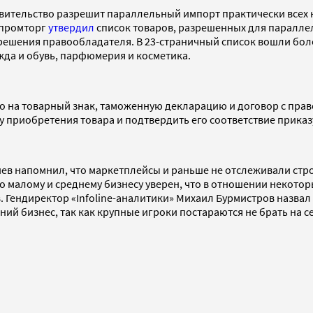
авительство разрешит параллельный импорт практически всех 
нпромторг
утвердил
список товаров, разрешенных для параллель
зрешения правообладателя. В 23-страничный список вошли боле
жда и обувь, парфюмерия и косметика.
 на товарный знак, таможенную декларацию и договор с правоо
 приобретения товара и подтвердить его соответствие прика
ев напомнил, что маркетплейсы и раньше не отслеживали стро
о малому и среднему бизнесу уверен, что в отношении некот
. Гендиректор «Infoline-аналитики» Михаил Бурмистров назв
й бизнес, так как крупные игроки постараются не брать на се