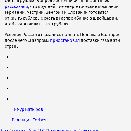
счета в рублях. В апреле источники Financial Times
рассказали
, что крупнейшие энергетические компании
Германии, Австрии, Венгрии и Словакии готовятся
открыть рублевые счета в Газпромбанке в Швейцарии,
чтобы оплачивать газ в рублях.
Условия России отказались принять Польша и Болгария,
после чего «Газпром»
приостановил
поставки газа в эти
страны.
Тимур Батыров
Редакция Forbes
#
газ
#
газ за рубли
#
ЕС
#
Еврокомиссия
#
санкции