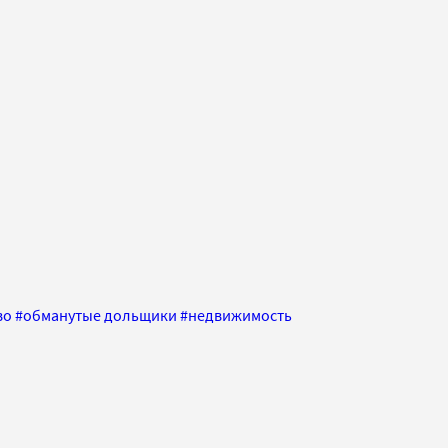
во
#
обманутые дольщики
#
недвижимость