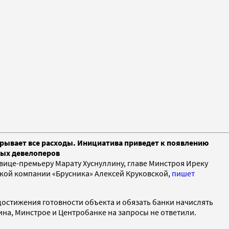
крывает все расходы. Инициатива приведет к появлению
ных девелоперов
 вице-премьеру Марату Хуснуллину, главе Минстроя Иреку
кой компании «Брусника» Алексей Круковской,
пишет
остижения готовности объекта и обязать банки начислять
ина, Минстрое и Центробанке на запросы не ответили.