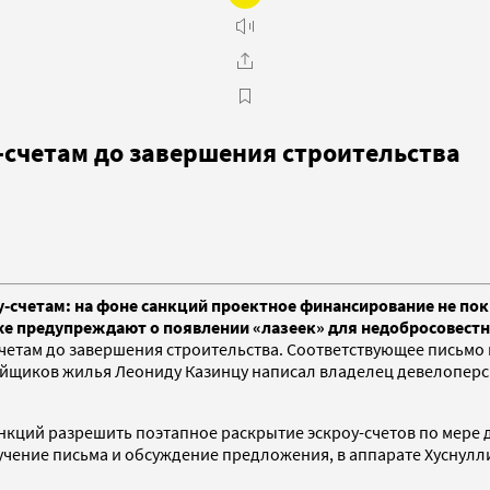
-счетам до завершения строительства
у-счетам: на фоне санкций проектное финансирование не по
же предупреждают о появлении «лазеек» для недобросовест
счетам до завершения строительства. Соответствующее письмо
йщиков жилья Леониду Казинцу написал владелец девелоперс
кций разрешить поэтапное раскрытие эскроу-счетов по мере д
лучение письма и обсуждение предложения, в аппарате Хуснулл