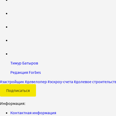
Тимур Батыров
Редакция Forbes
#
застройщик
#
девелопер
#
эскроу-счета
#
долевое строительст
Подписаться
Информация:
Контактная информация