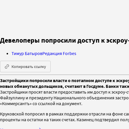
Девелоперы попросили доступ к эскроу
Тимур Батыров
Редакция Forbes
Копировать ссылку
Застройщики попросили власти о поэтапном доступе к эскро
новых обманутых дольщиков, считают в Госдуме. Банки так
Застройщики просят власти предоставить им доступ к эскроу-
Файзуллину и президенту Национального объединения застро
«Коммерсантъ» со ссылкой на документ.
Круковской попросил в рамках поддержки отрасли на фоне сан
проценты на остатки на таких счетах. Казинец подтвердил по