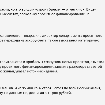
ли, но это вряд ли устроит банки», — отметил он. Вице-
тных счетах, поскольку проектное финансирование не
 дольщиков», — возразила директор департамента проектного
перехода на эскроу-счета, также высказался категорично:
троительства и проблемы с запуском новых проектов, отметил
 проектного финансирования», заявил в разговоре с газетой
ю жилья, указал источник издания.
млн кв. м из 95 млн кв. м строящегося по всей России жилья,
у, по данным ЦБ, достигал 3,1 трлн рублей.