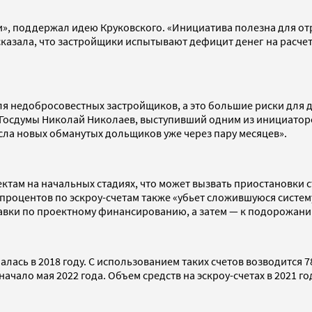
 поддержал идею Круковского. «Инициатива полезна для отрас
казала, что застройщики испытывают дефицит денег на расче
для недобросовестных застройщиков, а это большие риски для
осдумы Николай Николаев, выступивший одним из инициаторов 
сла новых обманутых дольщиков уже через пару месяцев».
там на начальных стадиях, что может вызвать приостановки с
процентов по эскроу-счетам также «убьет сложившуюся систему
ставки по проектному финансированию, а затем — к подорожани
ась в 2018 году. С использованием таких счетов возводится 78 
ало мая 2022 года. Объем средств на эскроу-счетах в 2021 год