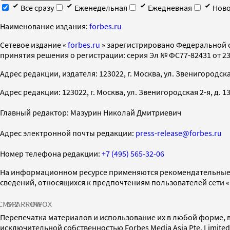
Все сразу
Еженедельная
Ежедневная
Ново
Наименование издания:
forbes.ru
Cетевое издание «
forbes.ru
» зарегистрировано Федеральной 
принятия решения о регистрации: серия Эл № ФС77-82431 от 23 
Адрес редакции, издателя: 123022, г. Москва, ул. Звенигородская 2-
Адрес редакции: 123022, г. Москва, ул. Звенигородская 2-я, д. 13, с
Главный редактор: Мазурин Николай Дмитриевич
Адрес электронной почты редакции:
press-release@forbes.ru
Номер телефона редакции:
+7 (495) 565-32-06
На информационном ресурсе применяются рекомендательные 
сведений, относящихся к предпочтениям пользователей сети 
СМИ2
SPARROW
INFOX
Перепечатка материалов и использование их в любой форме, в
исключительной собственностью Forbes Media Asia Pte. Limite