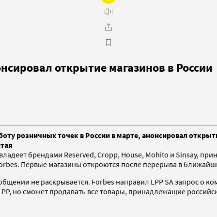
онсировал открытие магазинов в России
работу розничных точек в России в марте, анонсировал откр
итая
ладеет брендами Reserved, Cropp, House, Mohito и Sinsay, пр
rbes. Первые магазины откроются после перерыва в ближайшие
ообщении не раскрывается. Forbes направил LPP SA запрос о к
LPP, но сможет продавать все товары, принадлежащие россий