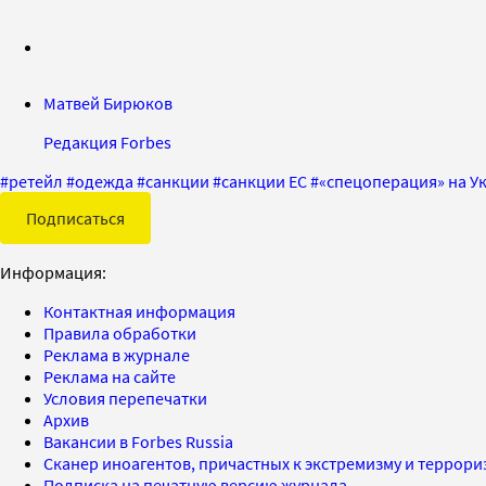
Матвей Бирюков
Редакция Forbes
#
ретейл
#
одежда
#
санкции
#
санкции ЕС
#
«спецоперация» на У
Подписаться
Информация:
Контактная информация
Правила обработки
Реклама в журнале
Реклама на сайте
Условия перепечатки
Архив
Вакансии в Forbes Russia
Сканер иноагентов, причастных к экстремизму и террор
Подписка на печатную версию журнала