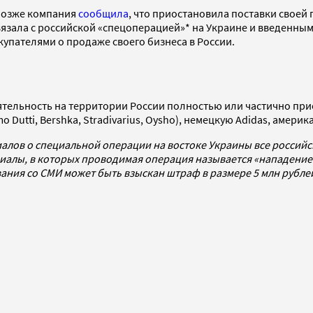
 Позже компания
сообщила
, что приостановила поставки своей 
вязала с российской «спецоперацией»* на Украине и введенным
купателями о продаже своего бизнеса в России.
ятельность на территории России полностью или частично пр
 Dutti, Bershka, Stradivarius, Oysho), немецкую Adidas, америка
алов о специальной операции на востоке Украины все россий
алы, в которых проводимая операция называется «нападением
ования со СМИ может быть взыскан штраф в размере 5 млн рубл