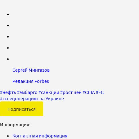
Сергей Мингазов
Редакция Forbes
#
нефть
#
эмбарго
#
санкции
#
рост цен
#
США
#
ЕС
#
«спецоперация» на Украине
Подписаться
Информация:
Контактная информация