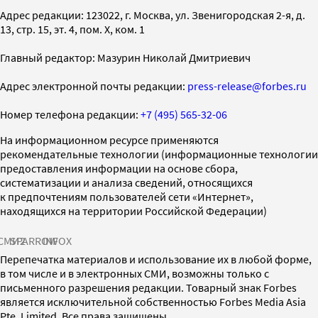
Адрес редакции: 123022, г. Москва, ул. Звенигородская 2-я, д.
13, стр. 15, эт. 4, пом. X, ком. 1
Главный редактор: Мазурин Николай Дмитриевич
Адрес электронной почты редакции:
press-release@forbes.ru
Номер телефона редакции:
+7 (495) 565-32-06
На информационном ресурсе применяются
рекомендательные технологии (информационные технологии
предоставления информации на основе сбора,
систематизации и анализа сведений, относящихся
к предпочтениям пользователей сети «Интернет»,
находящихся на территории Российской Федерации)
СМИ2
SPARROW
INFOX
Перепечатка материалов и использование их в любой форме,
в том числе и в электронных СМИ, возможны только с
письменного разрешения редакции. Товарный знак Forbes
является исключительной собственностью Forbes Media Asia
Pte. Limited. Все права защищены.