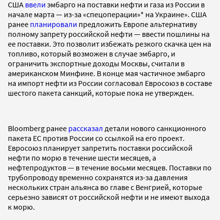
США
ввели
эмбарго на поставки нефти и газа из России в
начале марта — из-за «спецоперации»* на Украине». США
ранее
планировали
предложить Европе альтернативу
полному запрету российской нефти — ввести пошлины на
ее поставки. Это позволит избежать резкого скачка цен на
топливо, который возможен в случае эмбарго, и
ограничить экспортные доходы Москвы, считали в
американском Минфине. В конце мая частичное эмбарго
на импорт нефти из России согласовал Евросоюз в составе
шестого пакета санкций, которые пока не утвержден.
Bloomberg ранее
рассказал
детали нового санкционного
пакета ЕС против России со ссылкой на его проект.
Евросоюз планирует запретить поставки российской
нефти по морю в течение шести месяцев, а
нефтепродуктов — в течение восьми месяцев. Поставки по
трубопроводу временно сохранятся из-за давления
нескольких стран альянса во главе с Венгрией, которые
серьезно зависят от российской нефти и не имеют выхода
к морю.