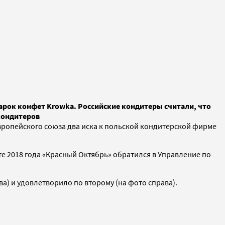
марок конфет Krowka. Российские кондитеры считали, что
 кондитеров
вропейского союза два иска к польской кондитерской фирме
те 2018 года «Красный Октябрь» обратился в Управление по
а) и удовлетворило по второму (на фото справа).