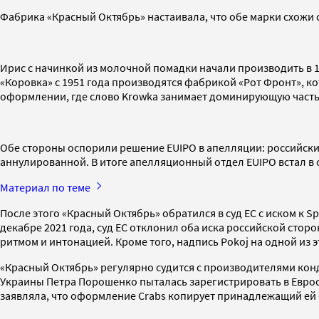
Фабрика «Красный Октябрь» настаивала, что обе марки схожи 
Ирис с начинкой из молочной помадки начали производить в 
«Коровка» с 1951 года производятся фабрикой «Рот Фронт», ко
оформлении, где слово Krowka занимает доминирующую часть,
Обе стороны оспорили решение EUIPO в апелляции: российски
аннулированной. В итоге апелляционный отдел EUIPO встал в об
Материал по теме
После этого «Красный Октябрь» обратился в суд ЕС с иском к S
декабре 2021 года, суд ЕС отклонил оба иска российской сторо
ритмом и интонацией. Кроме того, надпись Pokoj на одной из
«Красный Октябрь» регулярно судится с производителями конд
Украины Петра Порошенко пыталась зарегистрировать в Еврос
заявляла, что оформление Crabs копирует принадлежащий ей б