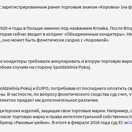
с зарегистрированным ранее торговым знаком «Коровка» (на ф
1920-е годы в Польше именно под названием Krowka. После Вт
торая сейчас входит в холдинг «Объединенные кондитеры». Не 
 оно может быть фонетически сходно с «Коровкой».
е кондитеры требовали аннулировать и вторую торговую марк
оих случаях на сторону Spoldzielnia Pokoj.
poldzielnia Pokoj и EUIPO, потребовав от последнего оплатить 
ны. В частности, по вопросу фонетического сходства суд счел,
 этикеток придает им дополнительное различие.
итерских изделий, защищая свои торговые марки. Например, с
оюзе торговую марку и права интеллектуальной собственности
ренд «Раковые шейки». В итоге в феврале 2018 года суд ЕС
вст