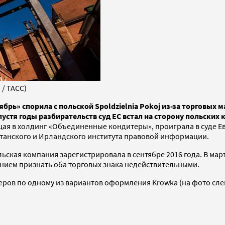
/ ТАСС)
брь» спорила с польской Spoldzielnia Pokoj из-за торговых 
устя годы разбирательств суд ЕС встал на сторону польских
ая в холдинг «Объединенные кондитеры», проиграла в суде Е
танского и Ирландского института правовой информации.
ьская компания зарегистрировала в сентябре 2016 года. В мар
анием признать оба торговых знака недействительными.
ров по одному из вариантов оформления Krowka (на фото слев