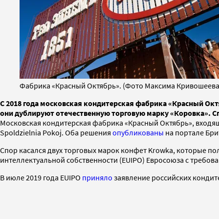
Фабрика «Красный Октябрь». (Фото Максима Кривошеева 
С 2018 года московская кондитерская фабрика «Красный Октя
они дублируют отечественную торговую марку «Коровка». Сп
Московская кондитерская фабрика «Красный Октябрь», входящ
Spoldzielnia Pokoj. Оба решения
опубликованы
на портале Бри
Спор касался двух торговых марок конфет Krowka, которые пол
интеллектуальной собственности (EUIPO) Евросоюза c требов
В июле 2019 года EUIPO
приняло
заявление российских кондите