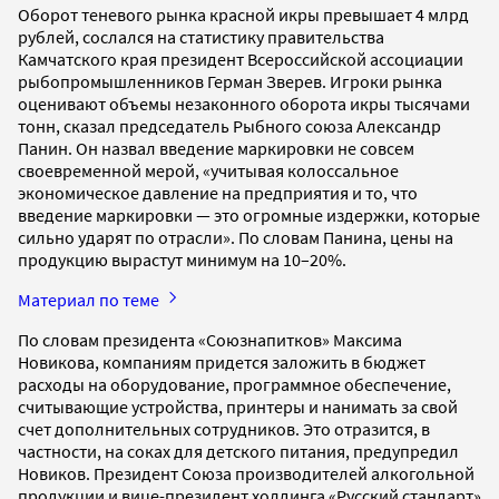
Оборот теневого рынка красной икры превышает 4 млрд
рублей, сослался на статистику правительства
Камчатского края президент Всероссийской ассоциации
рыбопромышленников Герман Зверев. Игроки рынка
оценивают объемы незаконного оборота икры тысячами
тонн, сказал председатель Рыбного союза Александр
Панин. Он назвал введение маркировки не совсем
своевременной мерой, «учитывая колоссальное
экономическое давление на предприятия и то, что
введение маркировки — это огромные издержки, которые
сильно ударят по отрасли». По словам Панина, цены на
продукцию вырастут минимум на 10–20%.
Материал по теме
По словам президента «Союзнапитков» Максима
Новикова, компаниям придется заложить в бюджет
расходы на оборудование, программное обеспечение,
считывающие устройства, принтеры и нанимать за свой
счет дополнительных сотрудников. Это отразится, в
частности, на соках для детского питания, предупредил
Новиков. Президент Союза производителей алкогольной
продукции и вице-президент холдинга «Русский стандарт»