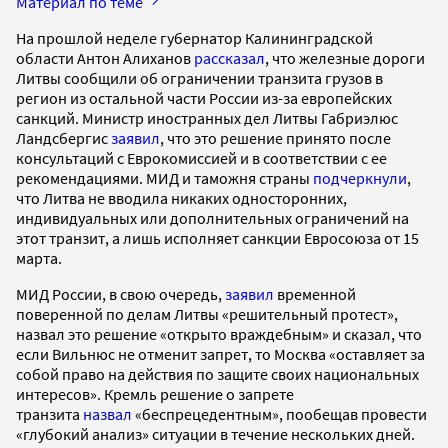
Материал по теме
На прошлой неделе губернатор Калининградской
области Антон Алиханов
рассказал
, что железные дороги
Литвы сообщили об ограничении транзита грузов в
регион из остальной части России из-за европейских
санкций. Министр иностранных дел Литвы Габриэлюс
Ландсбергис
заявил
, что это решение принято после
консультаций с Еврокомиссией и в соответствии с ее
рекомендациями. МИД и таможня страны
подчеркнули
,
что Литва не вводила никаких односторонних,
индивидуальных или дополнительных ограничений на
этот транзит, а лишь исполняет санкции Евросоюза от 15
марта.
МИД России, в свою очередь,
заявил
временной
поверенной по делам Литвы «решительный протест»,
назвал это решение «открыто враждебным» и сказал, что
если Вильнюс не отменит запрет, то Москва «оставляет за
собой право на действия по защите своих национальных
интересов». Кремль решение о запрете
транзита
назвал
«беспрецедентным», пообещав провести
«глубокий анализ» ситуации в течение нескольких дней.