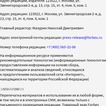
Адрес редакции, издателя: 123022, г. Москва, ул.
Звенигородская 2-я, д. 13, стр. 15, эт. 4, пом. X, ком. 1
Адрес редакции: 123022, г. Москва, ул. Звенигородская 2-я, д.
13, стр. 15, эт. 4, пом. X, ком. 1
Главный редактор: Мазурин Николай Дмитриевич
Адрес электронной почты редакции:
press-release@forbes.ru
Номер телефона редакции:
+7 (495) 565-32-06
На информационном ресурсе применяются
рекомендательные технологии (информационные технологии
предоставления информации на основе сбора,
систематизации и анализа сведений, относящихся
к предпочтениям пользователей сети «Интернет»,
находящихся на территории Российской Федерации)
СМИ2
SPARROW
INFOX
Перепечатка материалов и использование их в любой форме,
в том числе и в электронных СМИ, возможны только с
письменного разрешения редакции. Товарный знак Forbes