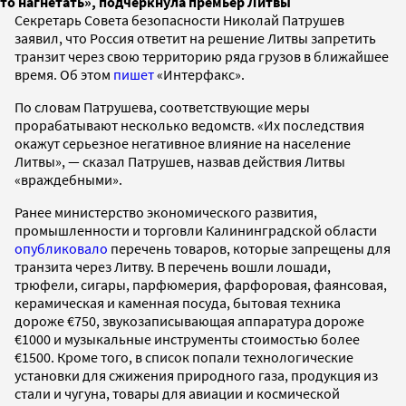
то нагнетать», подчеркнула премьер Литвы
Секретарь Совета безопасности Николай Патрушев
заявил, что Россия ответит на решение Литвы запретить
транзит через свою территорию ряда грузов в ближайшее
время. Об этом
пишет
«Интерфакс».
По словам Патрушева, соответствующие меры
прорабатывают несколько ведомств. «Их последствия
окажут серьезное негативное влияние на население
Литвы», — сказал Патрушев, назвав действия Литвы
«враждебными».
Ранее министерство экономического развития,
промышленности и торговли Калининградской области
опубликовало
перечень товаров, которые запрещены для
транзита через Литву. В перечень вошли лошади,
трюфели, сигары, парфюмерия, фарфоровая, фаянсовая,
керамическая и каменная посуда, бытовая техника
дороже €750, звукозаписывающая аппаратура дороже
€1000 и музыкальные инструменты стоимостью более
€1500. Кроме того, в список попали технологические
установки для сжижения природного газа, продукция из
стали и чугуна, товары для авиации и космической