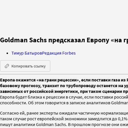
Goldman Sachs предсказал Европу «на г
Тимур Батыров
Редакция Forbes
Копировать ссылку
Европа окажется «на грани рецессии», если поставки газа и
базовому прогнозу, транзит по трубопроводу останется на у
зависимых от российской энергетики, при таком сценарии п
Европа будет близка к рецессии в случае, если поставки росс
способности. Об этом говорится в записке аналитиков Goldman
Согласно ей, ранее эксперты ожидали частичную нормализацию 
таком случае рост европейской экономики замедлится до 0,1% 
пишут аналитики Goldman Sachs. В прошлом прогнозе они ожид