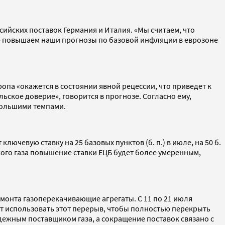
сийских поставок Германия и Италия. «Мы считаем, что
же повышаем наши прогнозы по базовой инфляции в еврозоне
опа «окажется в состоянии явной рецессии, что приведет к
ьское доверие», говорится в прогнозе. Согласно ему,
 большими темпами.
ючевую ставку на 25 базовых пунктов (б. п.) в июле, на 50 б.
йского газа повышение ставки ЕЦБ будет более умеренным,
ремонта газоперекачивающие агрегаты. С 11 по 21 июля
ет использовать этот перерыв, чтобы полностью перекрыть
адежным поставщиком газа, а сокращение поставок связано с