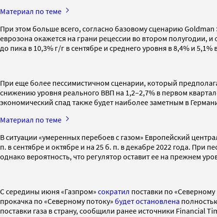
Материал по теме
При этом больше всего, согласно базовому сценарию Goldman S
еврозона окажется на грани рецессии во втором полугодии, 
до пика в 10,3% г/г в сентябре и среднего уровня в 8,4% и 5,1%
При еще более пессимистичном сценарии, который предполагае
снижению уровня реального ВВП на 1,2–2,7% в первом квартале
экономический спад также будет наиболее заметным в Германи
Материал по теме
В ситуации «умеренных перебоев с газом» Европейский централь
п. в сентябре и октябре и на 25 б. п. в декабре 2022 года. П
однако вероятность, что регулятор оставит ее на прежнем уров
С середины июня «Газпром»
сократил
поставки по «Северному п
прокачка по «Северному потоку»
будет остановлена
полностью
поставки газа в страну, сообщили ранее источники Financial T