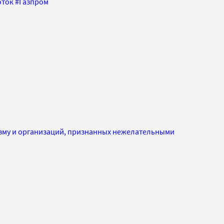
оток
#
Газпром
изму и организаций, признанных нежелательными