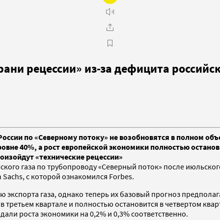
рани рецессии» из-за дефицита российск
з России по «Северному потоку» не возобновятся в полном об
ровне 40%, а рост европейской экономики полностью останов
роизойдут «технические рецессии»
ийского газа по трубопроводу «Северный поток» после июльског
 Sachs, с которой ознакомился Forbes.
экспорта газа, однако теперь их базовый прогноз предполагае
в третьем квартале и полностью остановится в четвертом кварт
али роста экономики на 0,2% и 0,3% соответственно.