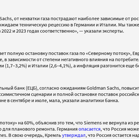
achs, от нехватки газа пострадают наиболее зависимые от рос
и ожидаем техническую рецессию в Германии и Италии. Мы так
 в 2022 и 2023 годах соответственно», — указали эксперты.
т полную остановку поставок газа по «Северному потоку», Евр
, в зависимости от степени негативного влияния на потребител
и (1,7–3,2%) и Италии (2,6–4,1%), а инфляция разгонится еще
ный банк (ЕЦБ), согласно ожиданиям Goldman Sachs, повысит кл
ри пессимистичном сценарии и полной остановке поставок росси
не в сентябре и июле, мала, указали аналитики банка.
отоку» на 60%, объяснив это тем, что Siemens не вернула из 
 для планового ремонта. Германия
опасается
, что Россия мож
imes. В свою очередь, Кремль
утверждал
, что Россия остается н