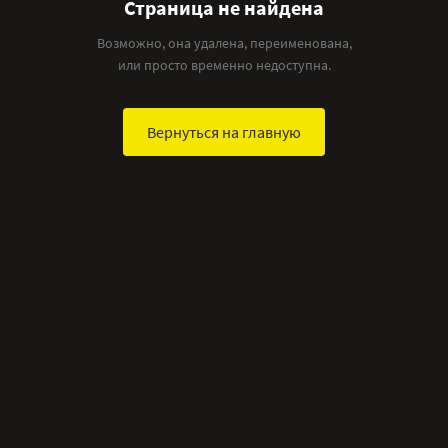
Страница не найдена
Возможно, она удалена, переименована,
или просто временно недоступна.
Вернуться на главную