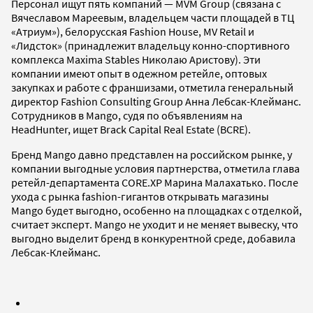
Персонал ищут пять компаний — MVM Group (связана с
Вячеславом Мареевым, владельцем части площадей в ТЦ
«Атриум»), белорусская Fashion House, MV Retail и
«Лидсток» (принадлежит владельцу конно-спортивного
комплекса Maxima Stables Николаю Аристову). Эти
компании имеют опыт в одежном ретейле, оптовых
закупках и работе с франшизами, отметила генеральный
директор Fashion Consulting Group Анна Лебсак-Клейманс.
Сотрудников в Mango, судя по объявлениям на
HeadHunter, ищет Brack Capital Real Estate (BCRE).
Бренд Mango давно представлен на российском рынке, у
компании выгодные условия партнерства, отметила глава
ретейл-департамента CORE.XP Марина Малахатько. После
ухода с рынка fashion-гигантов открывать магазины
Mango будет выгодно, особенно на площадках с отделкой,
считает эксперт. Mango не уходит и не меняет вывеску, что
выгодно выделит бренд в конкурентной среде, добавила
Лебсак-Клейманс.