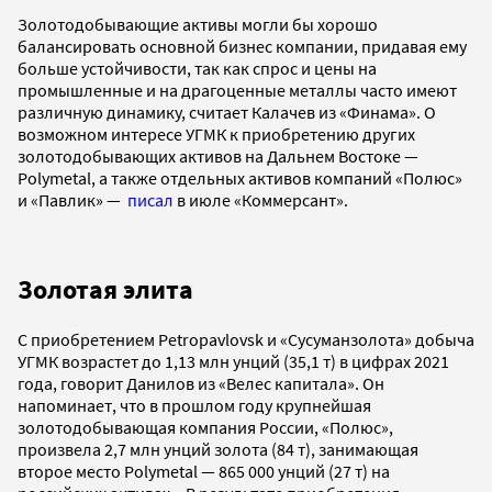
Золотодобывающие активы могли бы хорошо
балансировать основной бизнес компании, придавая ему
больше устойчивости, так как спрос и цены на
промышленные и на драгоценные металлы часто имеют
различную динамику, считает Калачев из «Финама». О
возможном интересе УГМК к приобретению других
золотодобывающих активов на Дальнем Востоке —
Polymetal, а также отдельных активов компаний «Полюс»
и «Павлик» —
писал
в июле «Коммерсант».
Золотая элита
С приобретением Petropavlovsk и «Сусуманзолота» добыча
УГМК возрастет до 1,13 млн унций (35,1 т) в цифрах 2021
года, говорит Данилов из «Велес капитала». Он
напоминает, что в прошлом году крупнейшая
золотодобывающая компания России, «Полюс»,
произвела 2,7 млн унций золота (84 т), занимающая
второе место Polymetal — 865 000 унций (27 т) на