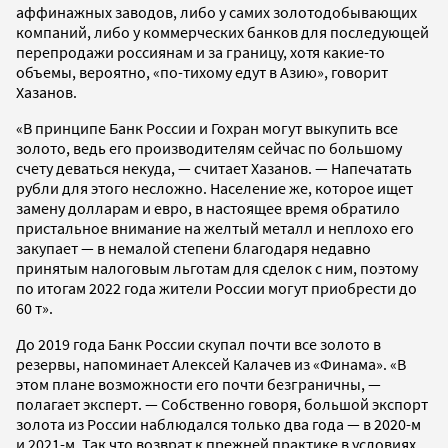
аффинажных заводов, либо у самих золотодобывающих
компаний, либо у коммерческих банков для последующей
перепродажи россиянам и за границу, хотя какие-то
объемы, вероятно, «по-тихому едут в Азию», говорит
Хазанов.
«В принципе Банк России и Гохран могут выкупить все
золото, ведь его производителям сейчас по большому
счету деваться некуда, — считает Хазанов. — Напечатать
рубли для этого несложно. Население же, которое ищет
замену долларам и евро, в настоящее время обратило
пристальное внимание на желтый металл и неплохо его
закупает — в немалой степени благодаря недавно
принятым налоговым льготам для сделок с ним, поэтому
по итогам 2022 года жители России могут приобрести до
60 т».
До 2019 года Банк России скупал почти все золото в
резервы, напоминает Алексей Калачев из «Финама». «В
этом плане возможности его почти безграничны, —
полагает эксперт. — Собственно говоря, большой экспорт
золота из России наблюдался только два года — в 2020-м
и 2021-м. Так что возврат к прежней практике в условиях