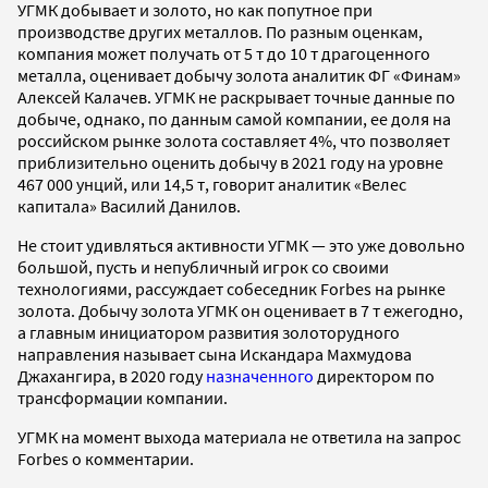
УГМК добывает и золото, но как попутное при
производстве других металлов. По разным оценкам,
компания может получать от 5 т до 10 т драгоценного
металла, оценивает добычу золота аналитик ФГ «Финам»
Алексей Калачев. УГМК не раскрывает точные данные по
добыче, однако, по данным самой компании, ее доля на
российском рынке золота составляет 4%, что позволяет
приблизительно оценить добычу в 2021 году на уровне
467 000 унций, или 14,5 т, говорит аналитик «Велес
капитала» Василий Данилов.
Не стоит удивляться активности УГМК — это уже довольно
большой, пусть и непубличный игрок со своими
технологиями, рассуждает собеседник Forbes на рынке
золота. Добычу золота УГМК он оценивает в 7 т ежегодно,
а главным инициатором развития золоторудного
направления называет сына Искандара Махмудова
Джахангира, в 2020 году
назначенного
директором по
трансформации компании.
УГМК на момент выхода материала не ответила на запрос
Forbes о комментарии.