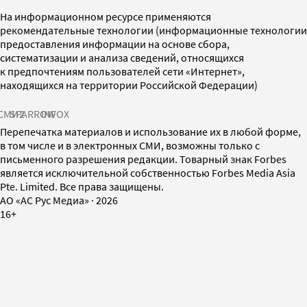
На информационном ресурсе применяются
рекомендательные технологии (информационные технологии
предоставления информации на основе сбора,
систематизации и анализа сведений, относящихся
к предпочтениям пользователей сети «Интернет»,
находящихся на территории Российской Федерации)
СМИ2
SPARROW
INFOX
Перепечатка материалов и использование их в любой форме,
в том числе и в электронных СМИ, возможны только с
письменного разрешения редакции. Товарный знак Forbes
является исключительной собственностью Forbes Media Asia
Pte. Limited. Все права защищены.
AO «АС Рус Медиа»
·
2026
16+