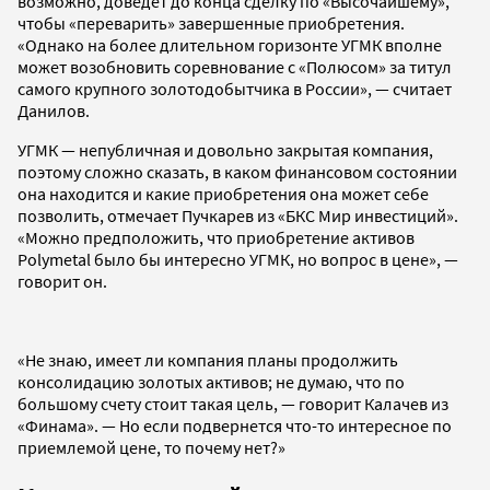
возможно, доведет до конца сделку по «Высочайшему»,
чтобы «переварить» завершенные приобретения.
«Однако на более длительном горизонте УГМК вполне
может возобновить соревнование с «Полюсом» за титул
самого крупного золотодобытчика в России», — считает
Данилов.
УГМК — непубличная и довольно закрытая компания,
поэтому сложно сказать, в каком финансовом состоянии
она находится и какие приобретения она может себе
позволить, отмечает Пучкарев из «БКС Мир инвестиций».
«Можно предположить, что приобретение активов
Polymetal было бы интересно УГМК, но вопрос в цене», —
говорит он.
«Не знаю, имеет ли компания планы продолжить
консолидацию золотых активов; не думаю, что по
большому счету стоит такая цель, — говорит Калачев из
«Финама». — Но если подвернется что-то интересное по
приемлемой цене, то почему нет?»