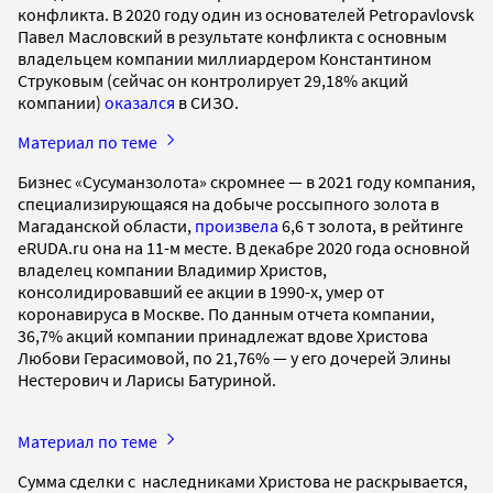
конфликта. В 2020 году один из основателей Petropavlovsk
Павел Масловский в результате конфликта с основным
владельцем компании миллиардером Константином
Струковым (сейчас он контролирует 29,18% акций
компании)
оказался
в СИЗО.
Материал по теме
Бизнес «Сусуманзолота» скромнее — в 2021 году компания,
специализирующаяся на добыче россыпного золота в
Магаданской области,
произвела
6,6 т золота, в рейтинге
eRUDA.ru она на 11-м месте. В декабре 2020 года основной
владелец компании Владимир Христов,
консолидировавший ее акции в 1990-х, умер от
коронавируса в Москве. По данным отчета компании,
36,7% акций компании принадлежат вдове Христова
Любови Герасимовой, по 21,76% — у его дочерей Элины
Нестерович и Ларисы Батуриной.
Материал по теме
Сумма сделки с наследниками Христова не раскрывается,