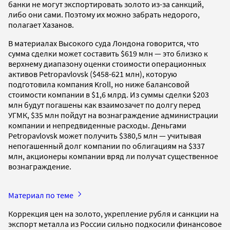
банки не могут экспортировать золото из-за санкций,
либо они сами. Поэтому их можно забрать недорого,
полагает Хазанов.
В материалах Высокого суда Лондона говорится, что
сумма сделки может составить $619 млн — это близко к
верхнему диапазону оценки стоимости операционных
активов Petropavlovsk ($458-621 млн), которую
подготовила компания Kroll, но ниже балансовой
стоимости компании в $1,6 млрд. Из суммы сделки $203
млн будут погашены как взаимозачет по долгу перед
УГМК, $35 млн пойдут на вознаграждение администрации
компании и непредвиденные расходы. Деньгами
Petropavlovsk может получить $380,5 млн — учитывая
непогашенный долг компании по облигациям на $337
млн, акционеры компании вряд ли получат существенное
вознаграждение.
Материал по теме
Коррекция цен на золото, укрепление рубля и санкции на
экспорт металла из России сильно подкосили финансовое