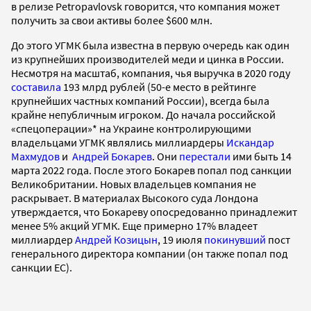
в релизе Petropavlovsk говорится, что компания может
получить за свои активы более $600 млн.
До этого УГМК была известна в первую очередь как один
из крупнейших производителей меди и цинка в России.
Несмотря на масштаб, компания, чья выручка в 2020 году
составила
193 млрд рублей (50-е место в рейтинге
крупнейших частных компаний России), всегда была
крайне непубличным игроком. До начала российской
«спецоперации»* на Украине контролирующими
владельцами УГМК являлись миллиардеры
Искандар
Махмудов
и
Андрей Бокарев
. Они
перестали
ими быть 14
марта 2022 года. После этого Бокарев попал под санкции
Великобритании. Новых владельцев компания не
раскрывает. В материалах Высокого суда Лондона
утверждается, что Бокареву опосредованно принадлежит
менее 5% акций УГМК. Еще примерно 17% владеет
миллиардер
Андрей Козицын
, 19 июля
покинувший
пост
генерального директора компании (он также попал под
санкции ЕС).