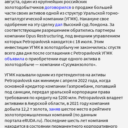
августа, один из крупнейших российских
золотодобытчиков
договорился
о продаже большей
части своих активов одной из структур Уральской горно-
металлургической компании (УГМК). Накануне свое
одобрение на эту сделку
дал
Высокий суд Лондона. За
соответствующим разрешением обратились партнеры
компании Opus Restructuring, под внешним управлением
которых Petropavlovsk находится с 18 июля. Этим
инвестиции УГМК в золотодобычу не закончились: спустя
всего два дня после соглашения с Petropavlovsk УГМК
объявила
о приобретении еще одного актива в
золотодобыче — компании «Сусуманзолото».
УГМК называли одним из претендентов на активы
Petropavlovsk как минимум с апреля 2022 года, когда
основной кредитор компании Газпромбанк, попавший
под санкции, передал уральской корпорации права
требования по кредиту на $200 млн. Petropavlovsk владеет
активами в Амурской области, в 2021 году компания
добыла 12,2 т золота,
заняв
шестое место в рейтинге
золотопромышленных компаний (по данным
портала eRUDA.ru). Последние шесть лет компания
находится в состоянии перманентного корпоративного