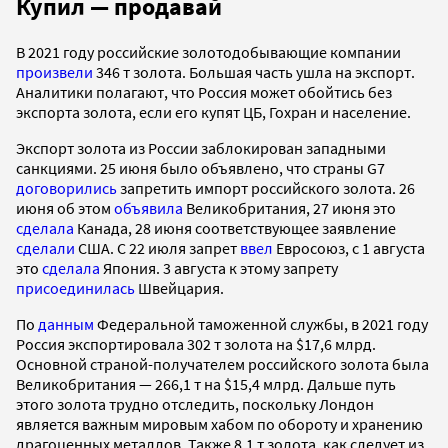
Купил — продавай
В 2021 году российские золотодобывающие компании
произвели
346 т золота. Большая часть ушла на экспорт.
Аналитики полагают, что Россия может обойтись без
экспорта золота, если его купят ЦБ, Гохран и население.
Экспорт золота из России заблокирован западными
санкциями. 25 июня было объявлено, что страны G7
договорились
запретить импорт российского золота. 26
июня об этом
объявила
Великобритания, 27 июня это
сделала
Канада, 28 июня соответствующее заявление
сделали
США. С 22 июля запрет
ввел
Евросоюз, с 1 августа
это
сделала
Япония. 3 августа к этому запрету
присоединилась
Швейцария.
По
данным
Федеральной таможенной службы, в 2021 году
Россия экспортировала 302 т золота на $17,6 млрд.
Основной страной-получателем российского золота была
Великобритания — 266,1 т на $15,4 млрд. Дальше путь
этого золота трудно отследить, поскольку Лондон
является важным мировым хабом по обороту и хранению
драгоценных металлов. Также 8,1 т золота, как следует из