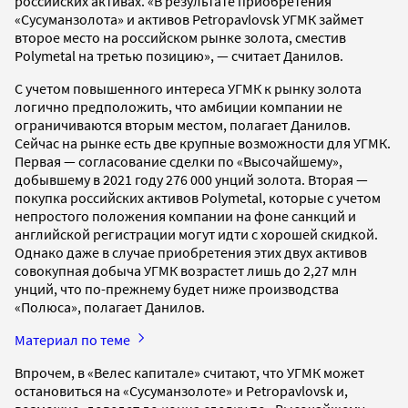
российских активах. «В результате приобретения
«Сусуманзолота» и активов Petropavlovsk УГМК займет
второе место на российском рынке золота, сместив
Polymetal на третью позицию», — считает Данилов.
С учетом повышенного интереса УГМК к рынку золота
логично предположить, что амбиции компании не
ограничиваются вторым местом, полагает Данилов.
Сейчас на рынке есть две крупные возможности для УГМК.
Первая — согласование сделки по «Высочайшему»,
добывшему в 2021 году 276 000 унций золота. Вторая —
покупка российских активов Polymetal, которые с учетом
непростого положения компании на фоне санкций и
английской регистрации могут идти с хорошей скидкой.
Однако даже в случае приобретения этих двух активов
совокупная добыча УГМК возрастет лишь до 2,27 млн
унций, что по-прежнему будет ниже производства
«Полюса», полагает Данилов.
Материал по теме
Впрочем, в «Велес капитале» считают, что УГМК может
остановиться на «Сусуманзолоте» и Petropavlovsk и,