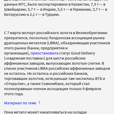
данных ФТС, было экспортировано в Казахстан, 7,3 т — в
Швейцарию, 5,7 т — в Индию, 5,5 т — в Германию, 3,7 т — в
Белоруссию и 2,1 т — в Турцию.
С 7 марта экспорт российского золота в Великобританию
прекратился, поскольку Лондонская ассоциация рынка
драгоценных металлов (LBMA), объединяющая участников
этого рынка (банки, предприятия и
организации),
приостановила
статус Good Delivery
(«надежная поставка») для шести российских
аффинажных заводов, выпускающих золотые слитки. В
списке участников LBMA российских аффинажных заводов
не осталось. Не осталось и российских банков,
торговавших золотом, хотя раньше там числились ВТБ и
«Открытие», а также Совкомбанк, который стал
полноправным членом ассоциации только 9 февраля
этого года.
Материал по теме
Пока металл может накапливаться на складах