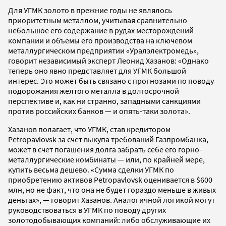
Для УГМК золото в прежние годы не являлось
приоритетным металлом, учитывая сравнительно
небольшое его содержание в рудах месторождений
компании и объемы его производства на ключевом
металлургическом предприятии «Уралэлектромедь»,
говорит независимый эксперт Леонид Хазанов: «Однако
теперь оно явно представляет для УГМК большой
интерес. Это может быть связано с прогнозами по поводу
подорожания желтого металла в долгосрочной
перспективе и, как ни странно, западными санкциями
против российских банков — и опять-таки золота».
Хазанов полагает, что УГМК, став кредитором
Petropavlovsk за счет выкупа требований Газпромбанка,
может в счет погашения долга забрать себе его горно-
металлургические комбинаты — или, по крайней мере,
купить весьма дешево. «Сумма сделки УГМК по
приобретению активов Petropavlovsk оценивается в $600
млн, но не факт, что она не будет гораздо меньше в живых
деньгах», — говорит Хазанов. Аналогичной логикой могут
руководствоваться в УГМК по поводу других
золотодобывающих компаний: либо обслуживающие их