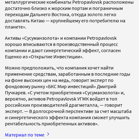
металлургические комбинаты Petropavlovsk расположены
достаточно близко к морским портам и пограничным
переходам Дальнего Востока, откуда золото легко
доставлять Китаю — крупнейшему его потребителю на
планете».
Активы «Сусуманзолота» и компании Petropavlovsk
хорошо вписываются в производственный процесс
компании и дают синергетический эффект, согласен
Ещенко из «Открытие Инвестиции».
Можно предположить, что компания хочет найти
применение средствам, заработанным в последние годы
на фоне высоких цен на медь, говорит эксперт по
фондовому рынку «БКС Мир инвестиций» Дмитрий
Пучкарев. «С учетом приобретения «Сусуманзолота» и,
вероятно, активов Petropavlovsk УГМК войдет в топ
российских производителей драгметалла, — говорит
эксперт. — В долгосрочной перспективе за счет масштаба
и синергетического эффекта компания сможет улучшить
рентабельность приобретенных активов».
Материал по теме