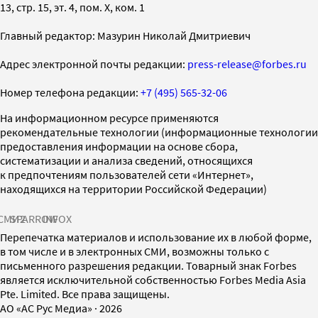
13, стр. 15, эт. 4, пом. X, ком. 1
Главный редактор: Мазурин Николай Дмитриевич
Адрес электронной почты редакции:
press-release@forbes.ru
Номер телефона редакции:
+7 (495) 565-32-06
На информационном ресурсе применяются
рекомендательные технологии (информационные технологии
предоставления информации на основе сбора,
систематизации и анализа сведений, относящихся
к предпочтениям пользователей сети «Интернет»,
находящихся на территории Российской Федерации)
СМИ2
SPARROW
INFOX
Перепечатка материалов и использование их в любой форме,
в том числе и в электронных СМИ, возможны только с
письменного разрешения редакции. Товарный знак Forbes
является исключительной собственностью Forbes Media Asia
Pte. Limited. Все права защищены.
AO «АС Рус Медиа»
·
2026