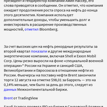
президент и гендиректор компании Амин Нассер, его
слова приводятся в сообщении. Он отметил, что компания
ожидает продолжения роста спроса на нефть до конца
этого десятилетия. Компания использует
дополнительные доходы, чтобы уменьшить долг и
инвестировать в расширение производственных
мощностей,
отметил
Bloomberg.
За счет высоких цен на нефть рекордные результаты за
второй квартал
показали
и другие международные
энергетические компании, включая Shell и Exxon Mobil
Corp. Цены резко выросли на фоне «специальной военной
операции»* России на Украине и санкций США,
Великобритании и Евросоюза в отношении нефти из
России. Фьючерсы на поставку нефти Brent закончили
торги 12 августа на отметке $98,01 за баррель — это на
0,14% меньше, чем было за день до этого, следует из
данных
Межконтинентальной биржи.
Brent
от TradingView
Saudi Aramco провела IPO на бирже в Саудовской Аравии в