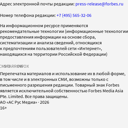
Адрес электронной почты редакции:
press-release@forbes.ru
Номер телефона редакции:
+7 (495) 565-32-06
На информационном ресурсе применяются
рекомендательные технологии (информационные технологии
предоставления информации на основе сбора,
систематизации и анализа сведений, относящихся
к предпочтениям пользователей сети «Интернет»,
находящихся на территории Российской Федерации)
СМИ2
SPARROW
INFOX
Перепечатка материалов и использование их в любой форме,
в том числе и в электронных СМИ, возможны только с
письменного разрешения редакции. Товарный знак Forbes
является исключительной собственностью Forbes Media Asia
Pte. Limited. Все права защищены.
AO «АС Рус Медиа»
·
2026
16+