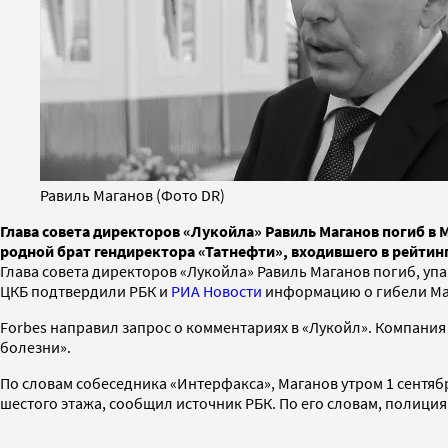
Равиль Маганов (Фото DR)
Глава совета директоров «Лукойла» Равиль Маганов погиб в
родной брат гендиректора «Татнефти», входившего в рейтин
Глава совета директоров «Лукойла» Равиль Маганов погиб, уп
ЦКБ подтвердили РБК и
РИА Новости
информацию о гибели Маг
Forbes направил запрос о комментариях в «Лукойл». Компани
болезни».
По словам собеседника «Интерфакса», Маганов утром 1 сентяб
шестого этажа, сообщил источник РБК. По его словам, полиц