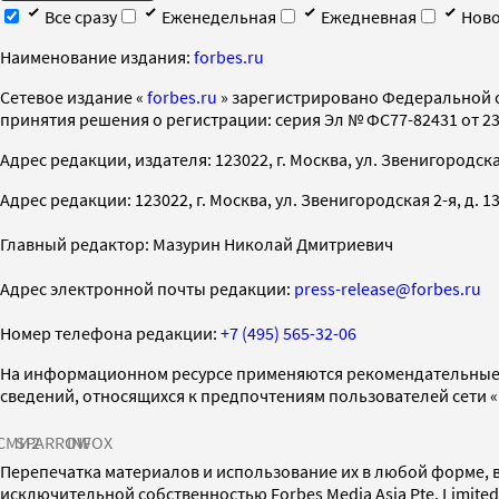
Все сразу
Еженедельная
Ежедневная
Ново
Наименование издания:
forbes.ru
Cетевое издание «
forbes.ru
» зарегистрировано Федеральной 
принятия решения о регистрации: серия Эл № ФС77-82431 от 23 
Адрес редакции, издателя: 123022, г. Москва, ул. Звенигородская 2-
Адрес редакции: 123022, г. Москва, ул. Звенигородская 2-я, д. 13, с
Главный редактор: Мазурин Николай Дмитриевич
Адрес электронной почты редакции:
press-release@forbes.ru
Номер телефона редакции:
+7 (495) 565-32-06
На информационном ресурсе применяются рекомендательные 
сведений, относящихся к предпочтениям пользователей сети 
СМИ2
SPARROW
INFOX
Перепечатка материалов и использование их в любой форме, в
исключительной собственностью Forbes Media Asia Pte. Limite