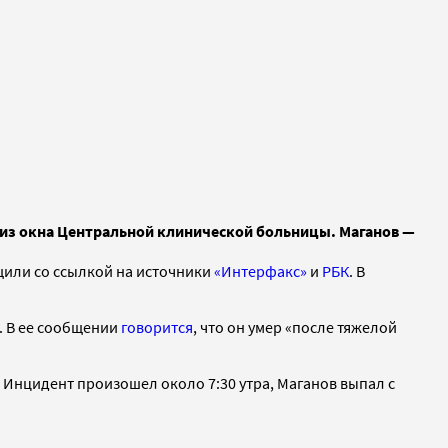
л из окна Центральной клинической больницы. Маганов —
щили со ссылкой на источники
«Интерфакс»
и
РБК
. В
. В ее сообщении
говорится
, что он умер «после тяжелой
. Инцидент произошел около 7:30 утра, Маганов выпал с