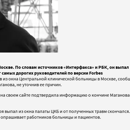
 Москве. По словам источников «Интерфакса» и РБК, он выпа
г самых дорогих руководителей по версии Forbes
ав из окна Центральной клинической больницы в Москве, сооб
анова, не уточнив ее причин.
я на своем сайте подтвердила информацию о кончине Маганова
ря выпал из окна палаты ЦКБ и от полученных травм скончался
ия опрашивает работников больницы и пациентов.