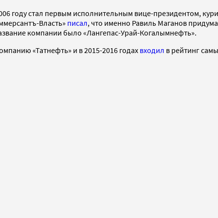
в 2006 году стал первым исполнительным вице-президентом, ку
ммерсантъ-Власть»
писал
, что именно Равиль Маганов придума
название компании было «Лангепас-Урай-Когалымнефть».
омпанию «Татнефть» и в 2015-2016 годах
входил
в рейтинг самы