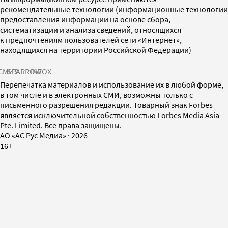
рекомендательные технологии (информационные технологии
предоставления информации на основе сбора,
систематизации и анализа сведений, относящихся
к предпочтениям пользователей сети «Интернет»,
находящихся на территории Российской Федерации)
СМИ2
SPARROW
INFOX
Перепечатка материалов и использование их в любой форме,
в том числе и в электронных СМИ, возможны только с
письменного разрешения редакции. Товарный знак Forbes
является исключительной собственностью Forbes Media Asia
Pte. Limited. Все права защищены.
AO «АС Рус Медиа»
·
2026
16+