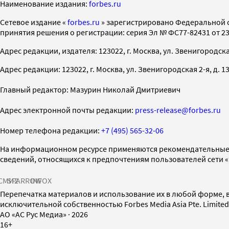
Наименование издания:
forbes.ru
Cетевое издание «
forbes.ru
» зарегистрировано Федеральной 
принятия решения о регистрации: серия Эл № ФС77-82431 от 23 
Адрес редакции, издателя: 123022, г. Москва, ул. Звенигородская 2-
Адрес редакции: 123022, г. Москва, ул. Звенигородская 2-я, д. 13, с
Главный редактор: Мазурин Николай Дмитриевич
Адрес электронной почты редакции:
press-release@forbes.ru
Номер телефона редакции:
+7 (495) 565-32-06
На информационном ресурсе применяются рекомендательные 
сведений, относящихся к предпочтениям пользователей сети 
СМИ2
SPARROW
INFOX
Перепечатка материалов и использование их в любой форме, в
исключительной собственностью Forbes Media Asia Pte. Limite
AO «АС Рус Медиа»
·
2026
16+