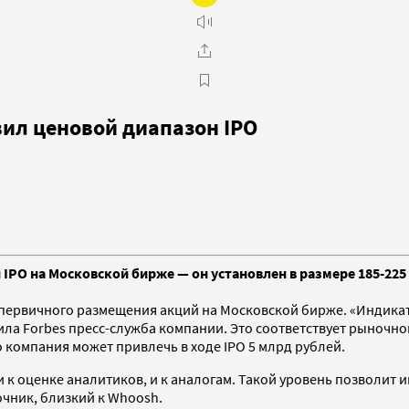
ил ценовой диапазон IPO
PO на Московской бирже — он установлен в размере 185-225 р
ервичного размещения акций на Московской бирже. «Индикати
ла Forbes пресс-служба компании. Это соответствует рыночно
 компания может привлечь в ходе IPO 5 млрд рублей.
т и к оценке аналитиков, и к аналогам. Такой уровень позволи
очник, близкий к Whoosh.