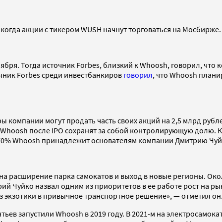
когда акции с тикером WUSH начнут торговаться на Мосбирже.
ября. Тогда источник Forbes, близкий к Whoosh, говорил, что 
очник Forbes среди инвестбанкиров
говорил
, что Whoosh плани
ы компании могут продать часть своих акций на 2,5 млрд рубл
и Whoosh после IPO сохранят за собой контролирующую долю. 
70% Whoosh принадлежит основателям компании Дмитрию Чуйко
на расширение парка самокатов и выход в новые регионы. Око
Чуйко назвал одним из приоритетов в ее работе рост на рынк
з экзотики в привычное транспортное решение», — отметил он
ьев запустили Whoosh в 2019 году. В 2021-м на электросамок