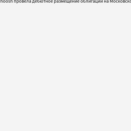
го Whoosh провела дебютное размещение облигаций на Московс