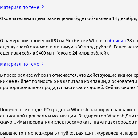
Материал по теме
Окончательная цена размещения будет объявлена 14 декабря, 
О намерении провести IPO на Мосбирже Whoosh
объявил
28 но
оценку своей стоимости минимум в 30 млрд рублей. Ранее ист
оценивая себя в $400 млн (около 24 млрд рублей).
Материал по теме
В пресс-релизе Whoosh отмечается, что действующие акционер
них не выйдет полностью из капитала компании, а основател
пропорционально продадут части своих долей. Сейчас около 
Полученные в ходе IPO средства Whoosh планирует направить 
опционной программы мотивации. Гендиректор Whoosh Дмитрий 
скачок. «Мы превратили электросамокаты на улицах городов и
Бывшие топ-менеджеры S7 Чуйко, Баяндин, Журавлев и Лаврент