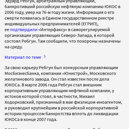
Эдуард Ребгун, арбитражный управляющий,
банкротивший российскую нефтяную компанию ЮКОС в
2006 году, умер на 76-м году жизни. Информация о его
смерти появилась в Едином государственном реестре
индивидуальных предпринимателей (ЕГРИП),
ее
подтвердили
«Интерфаксу» в саморегулируемой
организации управляющих Северо-Запада, в которой
состоял Ребгун. Там сообщили, что похороны назначены
на среду.
Материал по теме
За свою карьеру Ребгун был конкурсным управляющим
Мосбизнесбанка, компании «Юнистрой», Московского
желатинового завода. Он стал известен после дела
ЮКОСа. В марте 2006 года Ребгун стал внешним
корпоративным управляющим нефтяной компании, у
истоков которой стоял, в частности, Михаил
Ходорковский, признанный в мае физлицом-иноагентом,
и руководил крупнейшим в российской корпоративной
истории процессом банкротства вплоть до ликвидации
ЮКОСа в конце 2007 года.