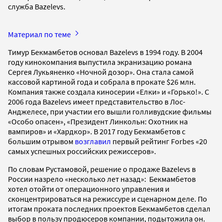
служба Bazelevs.
Материал по теме
Тимур Бекмамбетов основал Bazelevs в 1994 году. В 2004
году кинокомпания выпустила экранизацию романа
Сергея Лукьяненко «Ночной дозор». Она стала самой
кассовой картиной года и собрала в прокате $26 млн.
Компания также создала киносерии «Елки» и «Горько!». С
2006 года Вazelevs имеет представительство в Лос-
Анджелесе, при участии его вышли голливудские фильмы
«Особо опасен», «Президент Линкольн: Охотник на
вампиров» и «Хардкор». В 2017 году Бекмамбетов с
большим отрывом
возглавил
первый рейтинг Forbes «20
самых успешных российских режиссеров».
По словам Рустамовой, решение о продаже Вazelevs в
России назрело «несколько лет назад»: Бекмамбетов
хотел отойти от операционного управления и
сконцентрироваться на режиссуре и сценарном деле. По
итогам проката последних проектов Бекмамбетов сделал
выбор в пользу продюсеров компании, подытожила он.