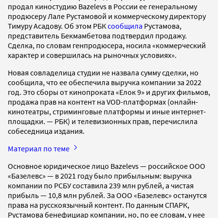
продал киностудию Bazelevs в России ее генеральному
продюсеру Лале Рустамовой и коммерческому директору
Тимуру Асадову. Об этом РБК
сообщила
Рустамова,
представитель Бекмамбетова подтвердил продажу.
Сделка, по словам генпродюсера, носила «коммерческий
характер и совершилась на рыночных условиях».
Новая совладелица студии не назвала сумму сделки, но
сообщила, что ее обеспечила выручка компании за 2022
год. Это сборы от кинопроката «Елок 9» и других фильмов,
продажа прав на контент на VOD-платформах (онлайн-
кинотеатры, стриминговые платформы и иные интернет-
площадки. — РБК) и телевизионных прав, перечислила
собеседница издания.
Материал по теме
Основное юридическое лицо Вazelevs — российское ООО
«Базелевс» — в 2021 году было прибыльным: выручка
компании по РСБУ составила 239 млн рублей, а чистая
прибыль — 10,8 млн рублей. За ООО «Базелевс» останутся
права на русскоязычный контент. По данным СПАРК,
Рустамова бенефициар компании, но, по ее словам, у нее