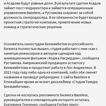
и Асадова будут равные доли. В результате сделки Асадов
займет пост гендиректора и займется операционным
управлением Bazelevs, а Рустамова сохранит за собой
должность генпродюсера. В ее обязанности будет входить
проектная стратегия компании, привлечение новых
команд и стратегические решения.
Основатель киностудии Бекмамбетов из российского
бизнеса полностью вышел, студия работает с ним «как с
нанятым режиссером и автором сценария над
анимационным фильмом «Ходжа Насреддин», сообщила
Рустамова. Американский продакшен остается у
Бекмамбетова и продолжит работу в Лос-Анджелесе. В
2023 году году либо одна из компаний, либо обе сменят
названия и проведут ребрендинг. С сайта Bazelevs в
ближайшее время исчезнет дисклеймер «Студия Тимура
Бекмамбетова».
Сделка не коснулась рекламного бизнеса Bazelevs,
руководителем и совладельцем которого осталась
Екатерина Ткаченко, сообщила Forbes пресс-