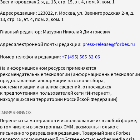
Звенигородская 2-я, д. 13, стр. 15, эт. 4, пом. X, ком. 1
Адрес редакции: 123022, г. Москва, ул. Звенигородская 2-я, д.
13, стр. 15, эт. 4, пом. X, ком. 1
Главный редактор: Мазурин Николай Дмитриевич
Адрес электронной почты редакции:
press-release@forbes.ru
Номер телефона редакции:
+7 (495) 565-32-06
На информационном ресурсе применяются
рекомендательные технологии (информационные технологии
предоставления информации на основе сбора,
систематизации и анализа сведений, относящихся
к предпочтениям пользователей сети «Интернет»,
находящихся на территории Российской Федерации)
СМИ2
SPARROW
INFOX
Перепечатка материалов и использование их в любой форме,
в том числе и в электронных СМИ, возможны только с
письменного разрешения редакции. Товарный знак Forbes
является исключительной собственностью Forbes Media Asia