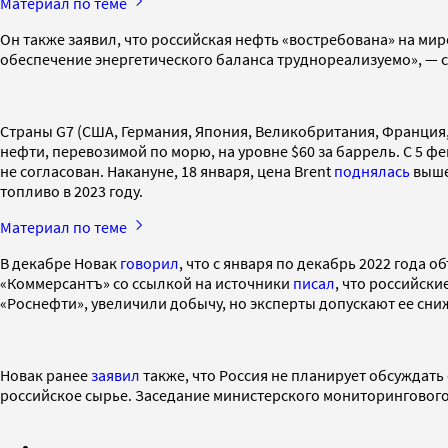
Материал по теме
Он также заявил, что российская нефть «востребована» на мир
обеспечение энергетического баланса труднореализуемо», — с
Страны G7 (США, Германия, Япония, Великобритания, Франция,
нефти, перевозимой по морю, на уровне $60 за баррель. С 5 ф
не согласован. Накануне, 18 января, цена Brent
поднялась
выше
топливо в 2023 году.
Материал по теме
В декабре Новак
говорил
, что с января по декабрь 2022 года 
«Коммерсантъ» со ссылкой на источники
писал
, что российск
«Роснефти», увеличили добычу, но эксперты допускают ее сн
Новак ранее
заявил
также, что Россия не планирует обсуждать
российское сырье. Заседание министерского мониторингового