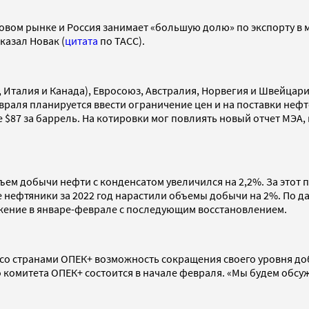
овом рынке и Россия занимает «большую долю» по экспорту в м
казал Новак (
цитата
по ТАСС).
 Италия и Канада), Евросоюз, Австралия, Норвегия и Швейцар
евраля планируется ввести ограничение цен и на поставки неф
 $87 за баррель. На котировки мог повлиять новый отчет МЭА
объем добычи нефти с конденсатом увеличился на 2,2%. За это
ие нефтяники за 2022 год нарастили объемы добычи на 2%. По 
ижение в январе-феврале с последующим восстановлением.
 со странами ОПЕК+ возможность сокращения своего уровня до
 комитета ОПЕК+ состоится в начале февраля. «Мы будем обсу