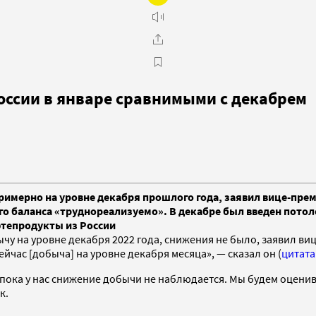
оссии в январе сравнимыми с декабрем
примерно на уровне декабря прошлого года, заявил вице-пре
го баланса «труднореализуемо». В декабре был введен потоло
фтепродукты из России
чу на уровне декабря 2022 года, снижения не было, заявил ви
йчас [добыча] на уровне декабря месяца», — сказал он (
цитата
но пока у нас снижение добычи не наблюдается. Мы будем оцен
к.