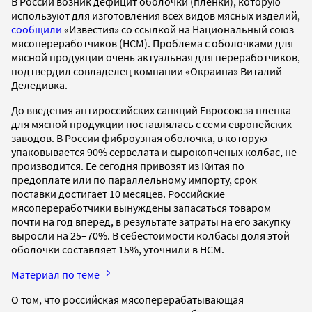
В России возник дефицит оболочки (пленки), которую
используют для изготовления всех видов мясных изделий,
сообщили
«Известия» со ссылкой на Национальный союз
мясопереработчиков (НСМ). Проблема с оболочками для
мясной продукции очень актуальная для переработчиков,
подтвердил совладелец компании «Окраина» Виталий
Деледивка.
До введения антироссийских санкций Евросоюза пленка
для мясной продукции поставлялась с семи европейских
заводов. В России фиброузная оболочка, в которую
упаковывается 90% сервелата и сырокопченых колбас, не
производится. Ее сегодня привозят из Китая по
предоплате или по параллельному импорту, срок
поставки достигает 10 месяцев. Российские
мясопереработчики вынуждены запасаться товаром
почти на год вперед, в результате затраты на его закупку
выросли на 25–70%. В себестоимости колбасы доля этой
оболочки составляет 15%, уточнили в НСМ.
Материал по теме
О том, что российская мясоперерабатывающая