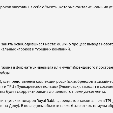
роков ощутили на себе объекты, которые считались самыми у
и занять освободившиеся места: обычно процесс вывода нового
окальных игроков и турецких компаний.
агазина в формате универмага или мультибрендового пространс
ербург.
DS, где представлены коллекции российских брендов и дизай
» и ТРЦ «Пушкаревское кольцо» (Ульяновск), выходят в соседн
ства будет скорректирована до ценового премиум-сегмента.
ин детских товаров Royal Rabbit, арендатор также зашел в ТРЦ
ов-на-Дону). В последнем объекте также было открыто мультиб