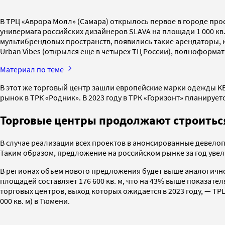
В ТРЦ «Аврора Молл» (Самара) открылось первое в городе про
универмага российских дизайнеров SLAVA на площади 1 000 кв
мультибрендовых пространств, появились такие арендаторы, к
Urban Vibes (открылся еще в четырех ТЦ России), полноформа
Материал по теме
В этот же торговый центр зашли европейские марки одежды KE
рынок в ТРК «Родник». В 2023 году в ТРК «Горизонт» планирует
Торговые центры продолжают строитьс
В случае реализации всех проектов в анонсированные девелопе
Таким образом, предложение на российском рынке за год увелич
В регионах объем нового предложения будет выше аналогичного
площадей составляет 176 600 кв. м, что на 43% выше показател
торговых центров, выход которых ожидается в 2023 году, — ТРЦ «
000 кв. м) в Тюмени.