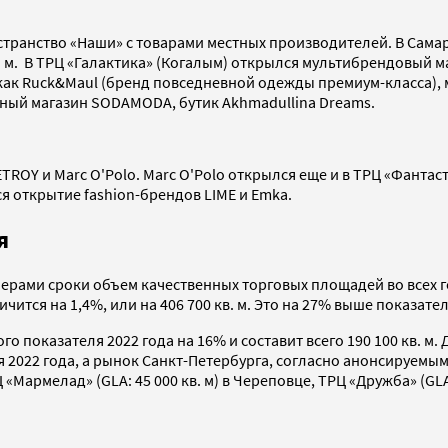
странство «Наши» c товарами местных производителей. В Сама
. м. В ТРЦ «Галактика» (Когалым) открылся мультибрендовый м
ак Ruck&Maul (бренд повседневной одежды премиум-класса), му
тный магазин SODAMODA, бутик Akhmadullina Dreams.
TROY и Marc O'Polo. Marc O'Polo открылся еще и в ТРЦ «Фанта
ся открытие fashion-брендов LIME и Emka.
я
рами сроки объем качественных торговых площадей во всех гор
ится на 1,4%, или на 406 700 кв. м. Это на 27% выше показател
 показателя 2022 года на 16% и составит всего 190 100 кв. м
я 2022 года, а рынок Санкт-Петербурга, согласно анонсируемым 
Мармелад» (GLA: 45 000 кв. м) в Череповце, ТРЦ «Дружба» (GLA: 