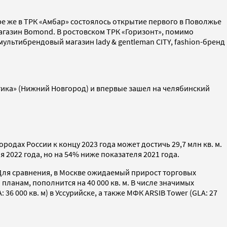
ре же в ТРК «Амбар» состоялось открытие первого в Поволжье
агазин Bomond. В ростовском ТРК «Горизонт», помимо
льтибрендовый магазин lady & gentleman CITY, fashion-бренд
стика» (Нижний Новгород) и впервые зашел на челябинский
одах России к концу 2023 года может достичь 29,7 млн кв. м.
я 2022 года, но на 54% ниже показателя 2021 года.
. Для сравнения, в Москве ожидаемый прирост торговых
планам, пополнится на 40 000 кв. м. В числе значимых
36 000 кв. м) в Уссурийске, а также МФК ARSIB Tower (GLA: 27