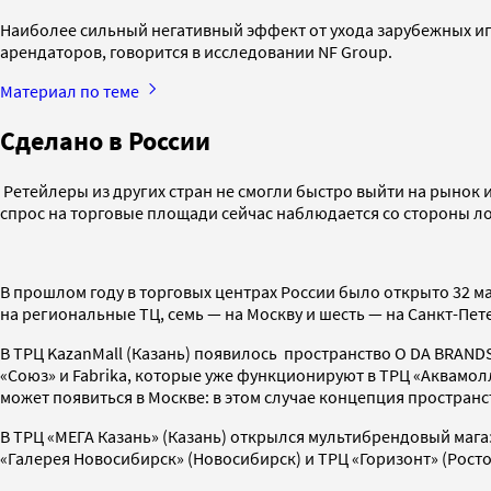
Наиболее сильный негативный эффект от ухода зарубежных иг
арендаторов, говорится в исследовании NF Group.
Материал по теме
Сделано в России
Ретейлеры из других стран не смогли быстро выйти на рынок 
спрос на торговые площади сейчас наблюдается со стороны л
В прошлом году в торговых центрах России было открыто 32 м
на региональные ТЦ, семь — на Москву и шесть — на Санкт-Пет
В ТРЦ KazanMall (Казань) появилось пространство O DA BRAN
«Союз» и Fabrika, которые уже функционируют в ТРЦ «Аквамолл
может появиться в Москве: в этом случае концепция простран
В ТРЦ «МЕГА Казань» (Казань) открылся мультибрендовый магаз
«Галерея Новосибирск» (Новосибирск) и ТРЦ «Горизонт» (Рост