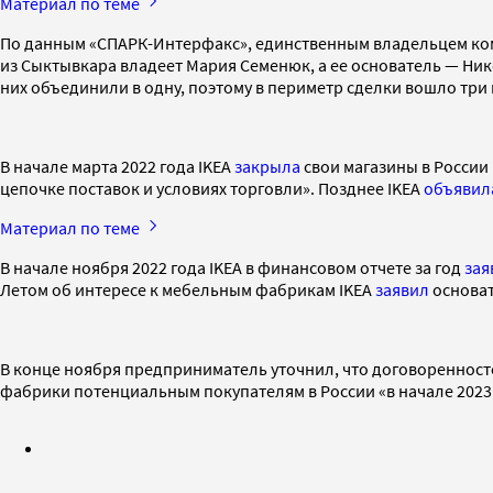
Материал по теме
По данным «СПАРК-Интерфакс», единственным владельцем комп
из Сыктывкара владеет Мария Семенюк, а ее основатель — Ник
них объединили в одну, поэтому в периметр сделки вошло три
В начале марта 2022 года IKEA
закрыла
свои магазины в России
цепочке поставок и условиях торговли». Позднее IKEA
объявил
Материал по теме
В начале ноября 2022 года IKEA в финансовом отчете за год
зая
Летом об интересе к мебельным фабрикам IKEA
заявил
основат
В конце ноября предприниматель уточнил, что договоренносте
фабрики потенциальным покупателям в России «в начале 2023 