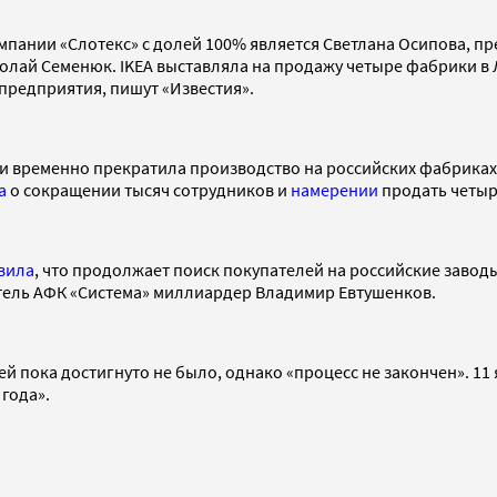
ании «Слотекс» с долей 100% является Светлана Осипова, пре
олай Семенюк. IKEA выставляла на продажу четыре фабрики в 
 предприятия, пишут «Известия».
 и временно прекратила производство на российских фабрика
а
о сокращении тысяч сотрудников и
намерении
продать четыр
вила
, что продолжает поиск покупателей на российские заводы
ель АФК «Система» миллиардер Владимир Евтушенков.
й пока достигнуто не было, однако «процесс не закончен». 1
года».