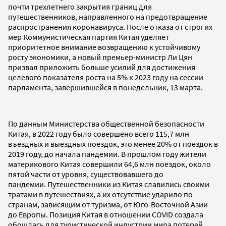
почти трехлетнего закрытия границ для
путешественников, направленного на предотвращение
распространения коронавируса. После отказа от строгих
мер Коммунистическая партия Китая уделяет
приоритетное внимание возвращению к устойчивому
росту экономики, а новый премьер-министр Ли Цян
призвал приложить больше усилий для достижения
целевого показателя роста на 5% к 2023 году на сессии
парламента, завершившейся в понедельник, 13 марта.
По данным Министерства общественной безопасности
Китая, в 2022 году было совершено всего 115,7 млн
въездных и выездных поездок, это менее 20% от поездок в
2019 году, до начала пандемии. В прошлом году жители
материкового Китая совершили 64,6 млн поездок, около
пятой части от уровня, существовавшего до
пандемии. Путешественники из Китая славились своими
тратами в путешествиях, а их отсутствие ударило по
странам, зависящим от туризма, от Юго-Восточной Азии
до Европы. Позиция Китая в отношении COVID создала
обошлась для туристической индустрии мира потерей