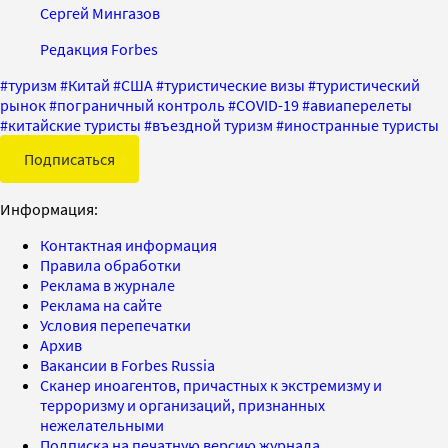
Сергей Мингазов
Редакция Forbes
#
туризм
#
Китай
#
США
#
туристические визы
#
туристический
рынок
#
пограничный контроль
#
COVID-19
#
авиаперелеты
#
китайские туристы
#
въездной туризм
#
иностранные туристы
Подписаться
Информация:
Контактная информация
Правила обработки
Реклама в журнале
Реклама на сайте
Условия перепечатки
Архив
Вакансии в Forbes Russia
Сканер иноагентов, причастных к экстремизму и
терроризму и организаций, признанных
нежелательными
Подписка на печатную версию журнала