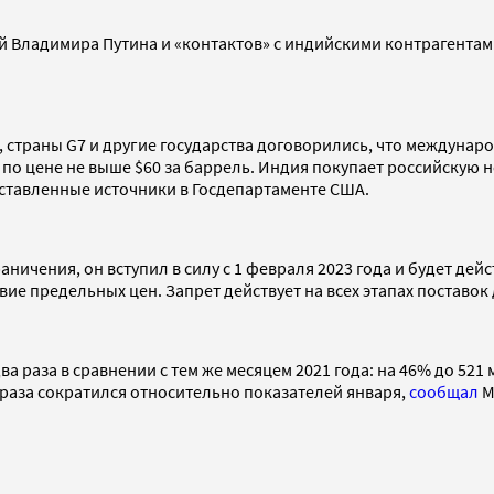
й Владимира Путина и «контактов» с индийскими контрагентам
ЕС, страны G7 и другие государства договорились, что междун
 по цене не выше $60 за баррель. Индия покупает российскую 
ставленные источники в Госдепартаменте США.
ничения, он вступил в силу с 1 февраля 2023 года и будет дей
вие предельных цен. Запрет действует на всех этапах поставок
а раза в сравнении с тем же месяцем 2021 года: на 46% до 521
раза сократился относительно показателей января,
сообщал
М