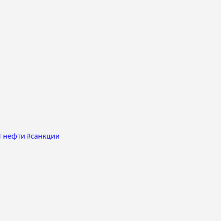
т нефти
#
санкции