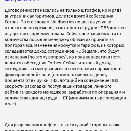
Договоренности касались не только штрафов, но и ряда
внутренних алгоритмов, делится другой собеседник
Forbes. По его словам, Wildberries пошел на уступки
относительно времени, за которое сотрудник ПВЗ должен
осуществить приемку товара. Сейчас вне зависимости от
количества посылок менеджер обязан их принять за
полтора часа. Изменения коснутся и тарифов, из которых
складывается доход сотрудников. «Обещали, что будут
изменения [по этому вопросу], но пока конкретики нет», —
делится собеседник Forbes. Сейчас итоговый доход
сотрудника за смену зависит от нескольких параметров:
фиксированной части (стоимость смены за день),
процента от выручки ПВЗ, дотаций на содержание ПВЗ,
скорости раскладки поступивших товаров, личного
рейтинга каждого менеджера, выработки по операциям и
количества единиц труда — ЕТ (минимум четыре операции
в час).
Для разрешения конфликтных ситуаций стороны также
договорились о введении системы региональных