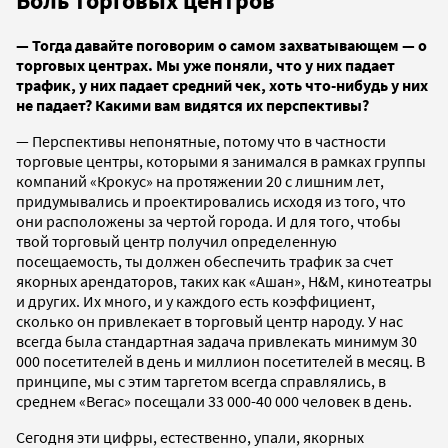
Боль торговых центров
— Тогда давайте поговорим о самом захватывающем — о
торговых центрах. Мы уже поняли, что у них падает
трафик, у них падает средний чек, хоть что-нибудь у них
не падает? Какими вам видятся их перспективы?
— Перспективы непонятные, потому что в частности
торговые центры, которыми я занимался в рамках группы
компаний «Крокус» на протяжении 20 с лишним лет,
придумывались и проектировались исходя из того, что
они расположены за чертой города. И для того, чтобы
твой торговый центр получил определенную
посещаемость, ты должен обеспечить трафик за счет
якорных арендаторов, таких как «Ашан», H&M, кинотеатры
и других. Их много, и у каждого есть коэффициент,
сколько он привлекает в торговый центр народу. У нас
всегда была стандартная задача привлекать минимум 30
000 посетителей в день и миллион посетителей в месяц. В
принципе, мы с этим таргетом всегда справлялись, в
среднем «Вегас» посещали 33 000-40 000 человек в день.
Сегодня эти цифры, естественно, упали, якорных