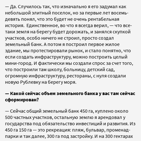
— Да. Случилось так, что изначально я его задумал как
небольшой элитный поселок, но за первые лет восемь-
девять понял, что это будет не очень рентабельная
история. Единственное, во что я всегда верил, — что все-
таки земля на берегу будет дорожать, и занялся скупкой
участков, особо ничего не строил, просто создал
земельный банк. А потом я построил первое жилое
здание, мы протестировали рынок, и стало понятно, что
если создать инфраструктуру, можно построить целый
мини-город. И фактически мы создали спрос за счет того,
что построили там школу, больницу, детский сад,
огромную инфраструктуру, рестораны, с нуля создали
новую Рублевку на берегу моря.
— Какой сейчас объем земельного банка у вас там сейчас
сформирован?
— Сейчас общий земельный банк 450 га, куплено около
500 частных участков, остальную землю я арендовал у
государства под обязательство инвестиций и развития. Из
450 га 150 га — это рекреация: пляж, бульвар, променад-
парки и так далее, 300 га под застройку. И на 300 гектарах