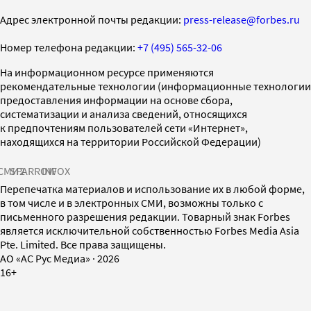
Адрес электронной почты редакции:
press-release@forbes.ru
Номер телефона редакции:
+7 (495) 565-32-06
На информационном ресурсе применяются
рекомендательные технологии (информационные технологии
предоставления информации на основе сбора,
систематизации и анализа сведений, относящихся
к предпочтениям пользователей сети «Интернет»,
находящихся на территории Российской Федерации)
СМИ2
SPARROW
INFOX
Перепечатка материалов и использование их в любой форме,
в том числе и в электронных СМИ, возможны только с
письменного разрешения редакции. Товарный знак Forbes
является исключительной собственностью Forbes Media Asia
Pte. Limited. Все права защищены.
AO «АС Рус Медиа»
·
2026
16+