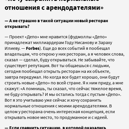
отношения с арендодателями»
— А не страшно в такой ситуации новый ресторан
открывать?
— Проект «Депо» мне нравится (фудмоллы «Депо»
принадлежат миллиардерам Году Нисанову и Зараху
Илиеву. —
Forbes
). Еще до всех событий я пообещал
владельцам, что открою у них ресторан, а я человек слова,
сказал — сделал, буду открываться. Не забывайте, что
существует репутация. Вот ты общаешься с людьми,
сегодня пообещал открыть ресторан на их объекте,
завтра передумал. Но когда все будет хорошо, они будут
строить новые «Депо» по всей стране. Я к ним приду, а мне
скажут: «А помнишь, ты сказал, что сейчас тяжелое время,
не буду открывать? И мы остались тогда с пустым «Депо».
Вот я это учитываю уже сейчас и хочу сохранить
нормальные отношения с моими арендодателями. В
целом у ресторана очень интересная концепция, если
открывать новое место, то продуманное и с идеей.
— Если сравнить ситуацию, в которой оказались