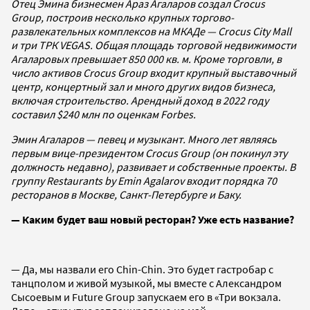
Отец Эмина бизнесмен Араз Агаларов создал Crocus
Group, построив несколько крупных торгово-
развлекательных комплексов на МКАДе — Crocus City Mall
и три ТРК VEGAS. Общая площадь торговой недвижимости
Агаларовых превышает 850 000 кв. м. Кроме торговли, в
число активов Crocus Group входит крупный выставочный
центр, концертный зал и много других видов бизнеса,
включая строительство. Арендный доход в 2022 году
составил $240 млн
по оценкам Forbes
.
Эмин Агаларов — певец и музыкант. Много лет являясь
первым вице-президентом Crocus Group (он покинул эту
должность недавно), развивает и собственные проекты. В
группу Restaurants by Emin Agalarov входит порядка 70
ресторанов в Москве, Санкт-Петербурге и Баку.
— Каким будет ваш новый ресторан? Уже есть название?
— Да, мы назвали его Chin-Chin. Это будет гастробар с
танцполом и живой музыкой, мы вместе с Александром
Сысоевым и Future Group запускаем его в «Три вокзала.