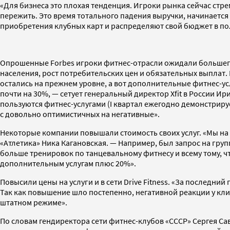
«Для бизнеса это плохая тенденция. Игроки рынка сейчас стре
пережить. Это время тотального падения выручки, начинается
приобретения клубных карт и распределяют свой бюджет в пол
Опрошенные Forbes игроки фитнес-отрасли ожидали большего 
населения, рост потребительских цен и обязательных выплат. 
остались на прежнем уровне, а вот дополнительные фитнес-ус
почти на 30%, — сетует генеральный директор Xfit в России Ир
пользуются фитнес-услугами (I квартал ежегодно демонстриру
с довольно оптимистичных на негативные».
Некоторые компании повышали стоимость своих услуг. «Мы на 
«Атлетика» Ника Кагановская. — Например, был запрос на гр
больше тренировок по танцевальному фитнесу и всему тому, 
дополнительным услугам плюс 20%».
Повысили цены на услуги и в сети Drive Fitness. «За последни
Так как повышение шло постепенно, негативной реакции у клиен
штатном режиме».
По словам гендиректора сети фитнес-клубов «СССР» Сергея Са