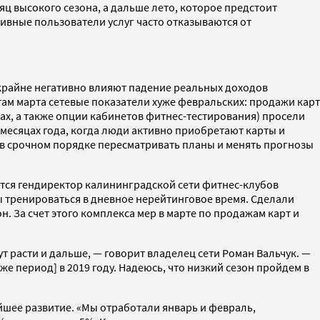
яц высокого сезона, а дальше лето, которое предстоит
тивные пользователи услуг часто отказываются от
 крайне негативно влияют падение реальных доходов
гам марта сетевые показатели хуже февральских: продажи карт
ах, а также опции кабинетов фитнес-тестирования) просели
» месяцах года, когда люди активно приобретают карты и
ы в срочном порядке пересматривать планы и менять прогнозы
ится гендиректор калининградской сети фитнес-клубов
ы тренироваться в дневное нерейтинговое время. Сделали
 За счет этого комплекса мер в марте по продажам карт и
дут расти и дальше, — говорит владелец сети Роман Вальчук. —
же период] в 2019 году. Надеюсь, что низкий сезон пройдем в
йшее развитие. «Мы отработали январь и февраль,