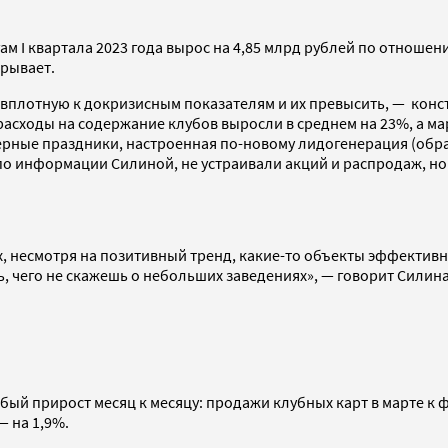
м I квартала 2023 года вырос на 4,85 млрд рублей по отношен
крывает.
вплотную к докризисным показателям и их превысить, — конст
асходы на содержание клубов выросли в среднем на 23%, а мар
рные праздники, настроенная по-новому лидогенерация (обра
по информации Силиной, не устраивали акций и распродаж, но
х, несмотря на позитивный тренд, какие-то объекты эффективн
, чего не скажешь о небольших заведениях», — говорит Силина
бый прирост месяц к месяцу: продажи клубных карт в марте к
— на 1,9%.