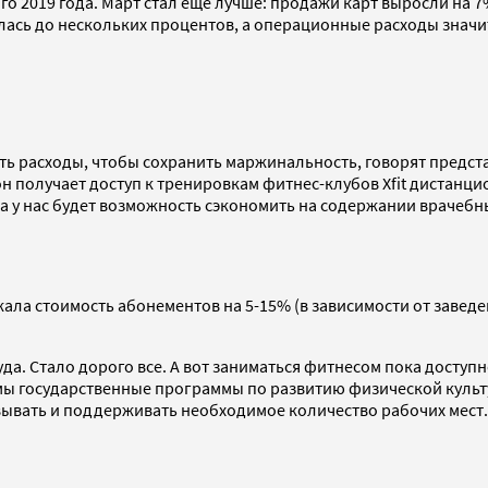
2019 года. Март стал еще лучше: продажи карт выросли на 7%,
лась до нескольких процентов, а операционные расходы значи
ь расходы, чтобы сохранить маржинальность, говорят предста
он получает доступ к тренировкам фитнес-клубов Xfit дистанц
 а у нас будет возможность сэкономить на содержании врачеб
ала стоимость абонементов на 5-15% (в зависимости от заведен
да. Стало дорого все. А вот заниматься фитнесом пока доступн
ы государственные программы по развитию физической культур
вывать и поддерживать необходимое количество рабочих мест.