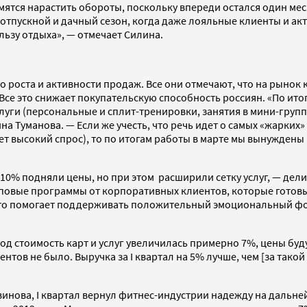
мятся нарастить обороты, поскольку впереди остался один мес
 отпускной и дачный сезон, когда даже лояльные клиенты и ак
ьзу отдыха», — отмечает Силина.
роста и активности продаж. Все они отмечают, что на рынок
Все это снижает покупательскую способность россиян. «По ито
луги (персональные и сплит-тренировки, занятия в мини-групп
ина Туманова. — Если же учесть, что речь идет о самых «жарких
ет высокий спрос), то по итогам работы в марте мы вынужден
10% подняли цены, но при этом расширили сетку услуг, — дел
упповые программы от корпоративных клиентов, которые готов
что помогает поддерживать положительный эмоциональный фон.
й год стоимость карт и услуг увеличилась примерно 7%, цены бу
тов не было. Выручка за I квартал на 5% лучше, чем [за такой 
винова, I квартал вернул фитнес-индустрии надежду на дальне