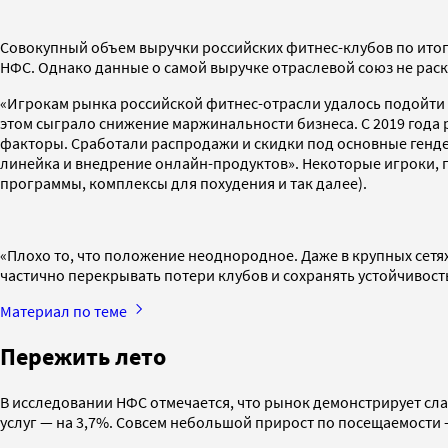
Совокупный объем выручки российских фитнес-клубов по итога
НФС. Однако данные о самой выручке отраслевой союз не рас
«Игрокам рынка российской фитнес-отрасли удалось подойти 
этом сыграло снижение маржинальности бизнеса. С 2019 года р
факторы. Сработали распродажи и скидки под основные генде
линейка и внедрение онлайн-продуктов». Некоторые игроки, 
программы, комплексы для похудения и так далее).
«Плохо то, что положение неоднородное. Даже в крупных сетя
частично перекрывать потери клубов и сохранять устойчивость
Материал по теме
Пережить лето
В исследовании НФС отмечается, что рынок демонстрирует сла
услуг — на 3,7%. Совсем небольшой прирост по посещаемости 