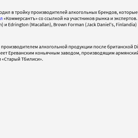
) входил в тройку производителей алкогольных брендов, которы
ал
«Коммерсантъ» со ссылкой на участников рынка и экспертов. 
) и Edrington (Macallan), Brown Forman (Jack Daniel's, Finlandia
производителем алкогольной продукции после британской Diag
владеет Ереванским коньячным заводом, производящим армянски
и «Старый Тбилиси».