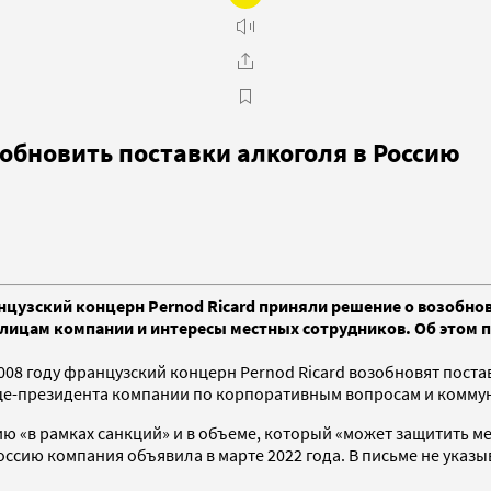
обновить поставки алкоголя в Россию
цузский концерн Pernod Ricard приняли решение о возобнов
цам компании и интересы местных сотрудников. Об этом пише
008 году французский концерн Pernod Ricard возобновят поста
 вице-президента компании по корпоративным вопросам и комм
сию «в рамках санкций» и в объеме, который «может защитить 
ссию компания объявила в марте 2022 года. В письме не указы