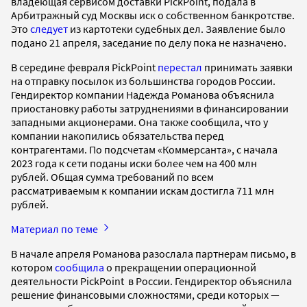
владеющая сервисом доставки PickPoint, подала в
Арбитражный суд Москвы иск о собственном банкротстве.
Это
следует
из картотеки судебных дел. Заявление было
подано 21 апреля, заседание по делу пока не назначено.
В середине февраля PickPoint
перестал
принимать заявки
на отправку посылок из большинства городов России.
Гендиректор компании Надежда Романова объяснила
приостановку работы затруднениями в финансировании
западными акционерами. Она также сообщила, что у
компании накопились обязательства перед
контрагентами. По подсчетам «Коммерсанта», с начала
2023 года к сети поданы иски более чем на 400 млн
рублей. Общая сумма требований по всем
рассматриваемым к компании искам достигла 711 млн
рублей.
Материал по теме
В начале апреля Романова разослала партнерам письмо, в
котором
сообщила
о прекращении операционной
деятельности PickPoint в России. Гендиректор объяснила
решение финансовыми сложностями, среди которых —