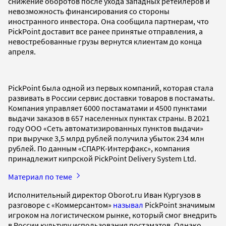
снижение оборотов после ухода западных ретейлеров и
невозможность финансирования со стороны
иностранного инвестора. Она сообщила партнерам, что
PickPoint доставит все ранее принятые отправления, а
невостребованные грузы вернутся клиентам до конца
апреля.
PickPoint была одной из первых компаний, которая стала
развивать в России сервис доставки товаров в постаматы.
Компания управляет 6000 постаматами и 4500 пунктами
выдачи заказов в 657 населенных пунктах страны. В 2021
году ООО «Сеть автоматизированных пунктов выдачи»
при выручке 3,5 млрд рублей получила убыток 234 млн
рублей. По данным «СПАРК-Интерфакс», компания
принадлежит кипрской PickPoint Delivery System Ltd.
Материал по теме
Исполнительный директор Oborot.ru Иван Кургузов в
разговоре с «Коммерсантом»
называл
PickPoint значимым
игроком на логистическом рынке, который смог внедрить
в России культуру использования постаматов. Однако