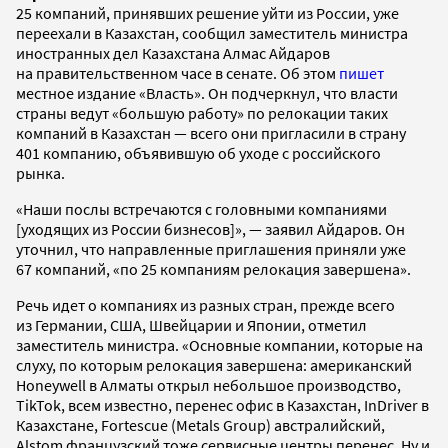
25 компаний, принявших решение уйти из России, уже
переехали в Казахстан, сообщил заместитель министра
иностранных дел Казахстана Алмас Айдаров
на правительственном часе в сенате. Об этом
пишет
местное издание «Власть». Он подчеркнул, что власти
страны ведут «большую работу» по релокации таких
компаний в Казахстан — всего они пригласили в страну
401 компанию, объявившую об уходе с российского
рынка.
«Наши послы встречаются с головными компаниями
[уходящих из России бизнесов]», — заявил Айдаров. Он
уточнил, что направленные приглашения приняли уже
67 компаний, «по 25 компаниям релокация завершена».
Речь идет о компаниях из разных стран, прежде всего
из Германии, США, Швейцарии и Японии, отметил
заместитель министра. «Основные компании, которые на
слуху, по которым релокация завершена: американский
Honeywell в Алматы открыл небольшое производство,
TikTok, всем известно, перенес офис в Казахстан, InDriver в
Казахстане, Fortescue (Metals Group) австралийский,
Alstom французский тоже сервисные центры перенес. Ну и