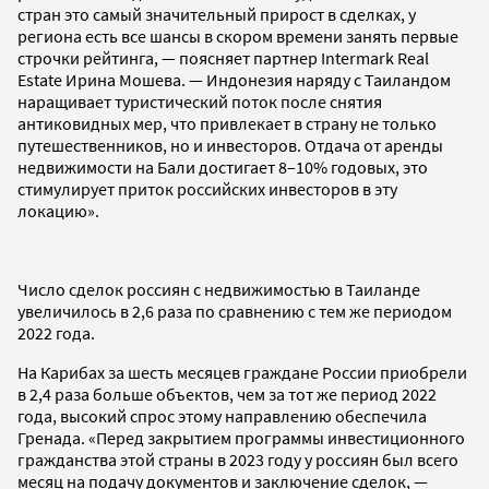
стран это самый значительный прирост в сделках, у
региона есть все шансы в скором времени занять первые
строчки рейтинга, — поясняет партнер Intermark Real
Estate Ирина Мошева. — Индонезия наряду с Таиландом
наращивает туристический поток после снятия
антиковидных мер, что привлекает в страну не только
путешественников, но и инвесторов. Отдача от аренды
недвижимости на Бали достигает 8–10% годовых, это
стимулирует приток российских инвесторов в эту
локацию».
Число сделок россиян с недвижимостью в Таиланде
увеличилось в 2,6 раза по сравнению с тем же периодом
2022 года.
На Карибах за шесть месяцев граждане России приобрели
в 2,4 раза больше объектов, чем за тот же период 2022
года, высокий спрос этому направлению обеспечила
Гренада. «Перед закрытием программы инвестиционного
гражданства этой страны в 2023 году у россиян был всего
месяц на подачу документов и заключение сделок, —