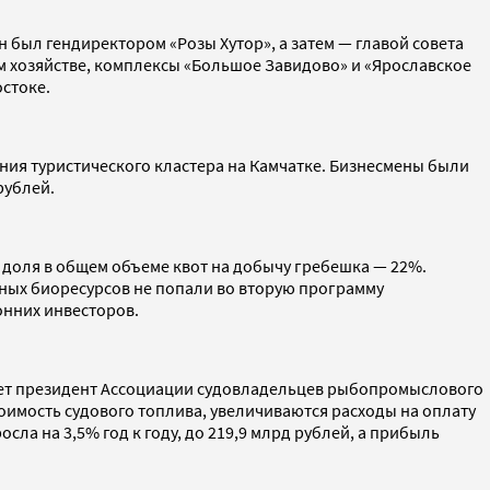
 был гендиректором «Розы Хутор», а затем — главой совета
м хозяйстве, комплексы «Большое Завидово» и «Ярославское
остоке.
ия туристического кластера на Камчатке. Бизнесмены были
рублей.
 доля в общем объеме квот на добычу гребешка — 22%.
дных биоресурсов не попали во вторую программу
онних инвесторов.
ает президент Ассоциации судовладельцев рыбопромыслового
оимость судового топлива, увеличиваются расходы на оплату
ла на 3,5% год к году, до 219,9 млрд рублей, а прибыль