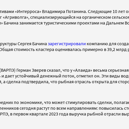
ктивами «Интерроса» Владимира Потанина. Следующие 10 лет он
нг «Агриволга», специализирующийся на органическом сельско
ри» Бачина занимается туристическими проектами на Дальнем В
труктуры Сергея Бачина
зарегистрировали
компанию для создан
 Общая стоимость кластера оценивалась примерно в 39,2 млрд 
РПЭ) Герман Зверев сказал, что у «Алаида» весьма серьезная
 и дает устойчивый денежный поток, отметил он. Эти виды во
, а сделка подтвердила, что рыбная отрасль открыта для стор
дних по экономике, что может стимулировать сделки, полаг
енников сегодня растут по всем направлениям: повысилась ст
ПЭ, в первом квартале 2023 года выручка рыбной отрасли вырос