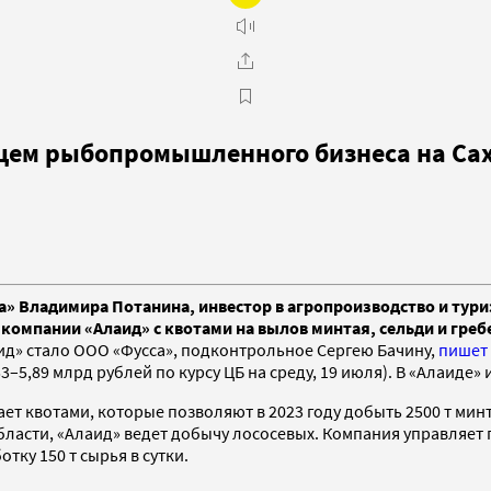
ьцем рыбопромышленного бизнеса на Са
Владимира Потанина, инвестор в агропроизводство и туриз
омпании «Алаид» с квотами на вылов минтая, сельди и гребе
» стало ООО «Фусса», подконтрольное Сергею Бачину,
пишет
–5,89 млрд рублей по курсу ЦБ на среду, 19 июля). В «Алаиде» 
т квотами, которые позволяют в 2023 году добыть 2500 т минта
асти, «Алаид» ведет добычу лососевых. Компания управляет
отку 150 т сырья в сутки.