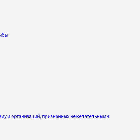
ыбы
изму и организаций, признанных нежелательными