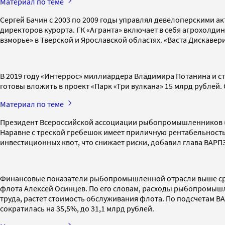
Материал по теме
Сергей Бачин с 2003 по 2009 годы управлял девелоперскими а
директоров курорта. ГК «Агранта» включает в себя агрохолди
взморье» в Тверской и Ярославской областях. «Васта Дискаве
В 2019 году «Интеррос» миллиардера Владимира Потанина и с
готовы вложить в проект «Парк «Три вулкана» 15 млрд рублей.
Материал по теме
Президент Всероссийской ассоциации рыбопромышленников (ВА
Наравне с треской гребешок имеет приличную рентабельность
инвестиционных квот, что снижает риски, добавил глава ВАРПЭ
Финансовые показатели рыбопромышленной отрасли выше сре
флота Алексей Осинцев. По его словам, расходы рыбопромышл
труда, растет стоимость обслуживания флота. По подсчетам ВАР
сократилась на 35,5%, до 31,1 млрд рублей.