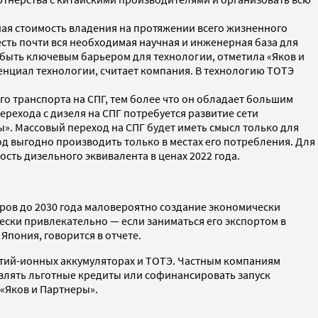
ная стоимость владения на протяжении всего жизненного
 есть почти вся необходимая научная и инженерная база для
т быть ключевым барьером для технологии, отметила «Яков и
енциал технологии, считает компания. В технологию ТОТЭ
го транспорта на СПГ, тем более что он обладает большим
перехода с дизеля на СПГ потребуется развитие сети
ы». Массовый переход на СПГ будет иметь смысл только для
од выгодно производить только в местах его потребления. Для
ость дизельного эквивалента в ценах 2022 года.
еров до 2030 года маловероятно создание экономически
ски привлекательно — если заниматься его экспортом в
Япония, говорится в отчете.
тий-ионных аккумуляторах и ТОТЭ. Частным компаниям
влять льготные кредиты или софинансировать запуск
 «Яков и Партнеры».