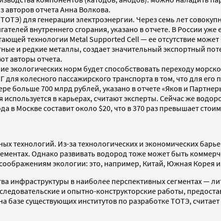
з авторов отчета Анна Волкова.
(ТОТЭ) для генерации электроэнергии. Через семь лет совокуп
игателей внутреннего сгорания, указано в отчете. В России уже
тающей технологии Metal Supported Cell — ее отсутствие може
тные и редкие металлы, создает значительный экспортный пот
ют авторы отчета.
ние экологических норм будет способствовать переходу морско
Г для колесного пассажирского транспорта в том, что для его 
ре больше 700 млрд рублей, указано в отчете «Яков и Партнер
 используется в карьерах, считают эксперты. Сейчас же водор
 в Москве составит около $20, что в 370 раз превышает стоим
ных технологий. Из-за технологических и экономических барь
ментах. Однако развивать водород тоже может быть коммерче
соображениям экологии: это, например, Китай, Южная Корея и 
тва инфраструктуры в наиболее перспективных сегментах — ли
следовательские и опытно-конструкторские работы, предоста
на базе существующих институтов по разработке ТОТЭ, считает