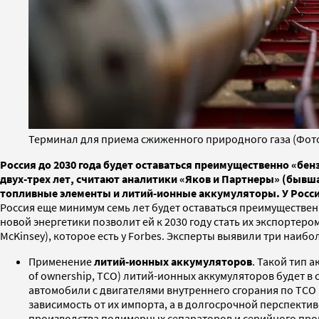
Терминал для приема сжиженного природного газа (Фото 
Россия до 2030 года будет оставаться преимущественно «бе
двух-трех лет, считают аналитики «Яков и Партнеры» (бывш
топливные элементы и литий-ионные аккумуляторы. У России
Россия еще минимум семь лет будет оставаться преимуществе
новой энергетики позволит ей к 2030 году стать их экспорте
McKinsey), которое есть у Forbes. Эксперты выявили три наиб
Применение
литий-ионных аккумуляторов
. Такой тип 
of ownership, TCO) литий-ионных аккумуляторов будет в
автомобили с двигателями внутреннего сгорания по TCO 
зависимость от их импорта, а в долгосрочной перспекти
производства полимерных сепараторов и серийного про