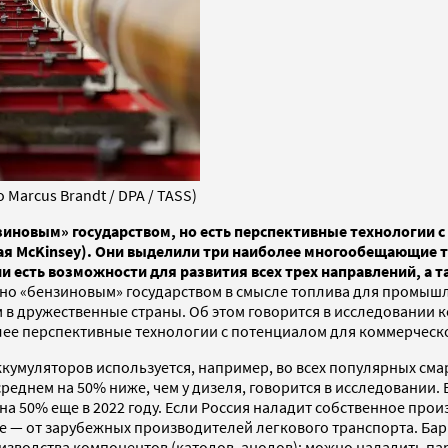
Marcus Brandt / DPA / TASS)
нзиновым» государством, но есть перспективные технологии 
ая McKinsey). Они выделили три наиболее многообещающие т
 есть возможности для развития всех трех направлений, а 
нно «бензиновым» государством в смысле топлива для промышл
ром в дружественные страны. Об этом говорится в исследовани
олее перспективные технологии с потенциалом для коммерческог
аккумуляторов используется, например, во всех популярных смар
 среднем на 50% ниже, чем у дизеля, говорится в исследовании
на 50% еще в 2022 году. Если Россия наладит собственное про
ве — от зарубежных производителей легкового транспорта. Бар
изводства компонентов (катодов, анодов): можно наладить па