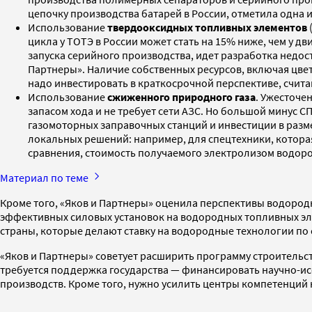
цепочку производства батарей в России, отметила одна и
Использование
твердооксидных топливных элементов
цикла у ТОТЭ в России может стать на 15% ниже, чем у дв
запуска серийного производства, идет разработка недос
Партнеры». Наличие собственных ресурсов, включая цве
надо инвестировать в краткосрочной перспективе, счита
Использование
сжиженного природного газа
. Ужесточе
запасом хода и не требует сети АЗС. Но большой минус СП
газомоторных заправочных станций и инвестиции в разме
локальных решений: например, для спецтехники, которая
сравнения, стоимость получаемого электролизом водорода
Материал по теме
Кроме того, «Яков и Партнеры» оценила перспективы водород
эффективных силовых установок на водородных топливных эле
страны, которые делают ставку на водородные технологии по 
«Яков и Партнеры» советует расширить программу строительс
требуется поддержка государства — финансировать научно-ис
производств. Кроме того, нужно усилить центры компетенций 