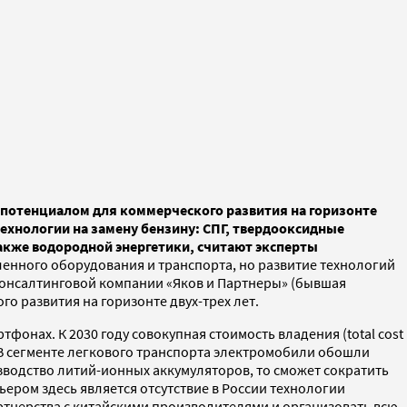
с потенциалом для коммерческого развития на горизонте
ехнологии на замену бензину: СПГ, твердооксидные
также водородной энергетики, считают эксперты
енного оборудования и транспорта, но развитие технологий
и консалтинговой компании «Яков и Партнеры» (бывшая
о развития на горизонте двух-трех лет.
тфонах. К 2030 году совокупная стоимость владения (total cost
. В сегменте легкового транспорта электромобили обошли
изводство литий-ионных аккумуляторов, то сможет сократить
ьером здесь является отсутствие в России технологии
ртнерства с китайскими производителями и организовать всю