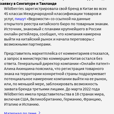
заявку в Сингапуре и Таиланде
Wildberries зарегистрировала свой бренд в Китае во всех
45 классах Международной классификации товаров и
услуг,
пишут
«Ведомости» со ссылкой на данные
открытого реестра китайского бюро по товарным знакам.
Источник, знакомый с планами крупнейшего в России
онлайн-ретейлера, сообщил, что компания намерена
выйти на китайский рынок и начала переговоры с
возможными партнерами.
Представитель маркетплейса от комментариев отказался,
а запрос в министерство коммерции Китая остался без
ответа. Генеральный директор компании «Онлайн патент»
Алина Акиншина пояснила, что регистрация товарного
знака на территории конкретной страны подразумевает
потенциальное намерение компании выйти на ее рынок,
или, по меньшей мере, заблокировать возможность
захвата бренда третьими лицами. До марта 2022 года
Wildberries имела представительства в 18 странах мира,
включая США, Великобританию, Германию, Францию,
Италию и Испанию.
Материал по теме