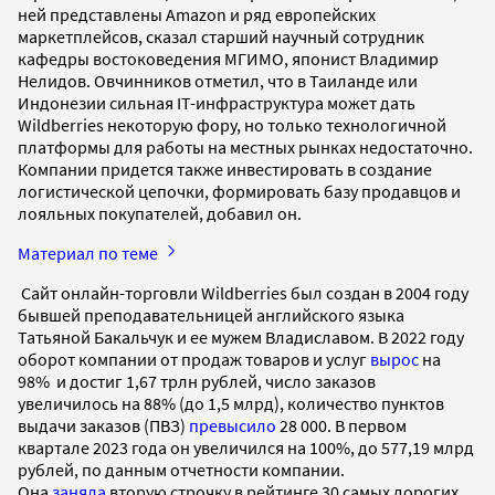
ней представлены Amazon и ряд европейских
маркетплейсов, сказал старший научный сотрудник
кафедры востоковедения МГИМО, японист Владимир
Нелидов. Овчинников отметил, что в Таиланде или
Индонезии сильная IT-инфраструктура может дать
Wildberries некоторую фору, но только технологичной
платформы для работы на местных рынках недостаточно.
Компании придется также инвестировать в создание
логистической цепочки, формировать базу продавцов и
лояльных покупателей, добавил он.
Материал по теме
Сайт онлайн-торговли Wildberries был создан в 2004 году
бывшей преподавательницей английского языка
Татьяной Бакальчук и ее мужем Владиславом. В 2022 году
оборот компании от продаж товаров и услуг
вырос
на
98% и достиг 1,67 трлн рублей, число заказов
увеличилось на 88% (до 1,5 млрд), количество пунктов
выдачи заказов (ПВЗ)
превысило
28 000. В первом
квартале 2023 года он увеличился на 100%, до 577,19 млрд
рублей, по данным отчетности компании.
Она
заняла
вторую строчку в рейтинге 30 самых дорогих