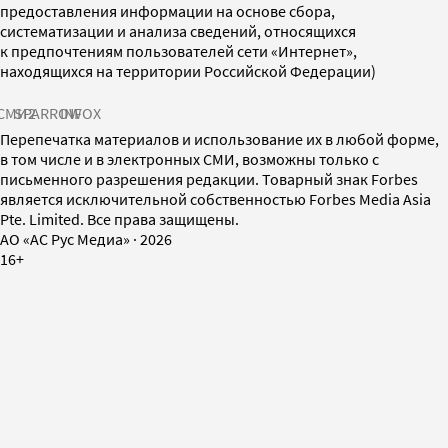
предоставления информации на основе сбора,
систематизации и анализа сведений, относящихся
к предпочтениям пользователей сети «Интернет»,
находящихся на территории Российской Федерации)
СМИ2
SPARROW
INFOX
Перепечатка материалов и использование их в любой форме,
в том числе и в электронных СМИ, возможны только с
письменного разрешения редакции. Товарный знак Forbes
является исключительной собственностью Forbes Media Asia
Pte. Limited. Все права защищены.
AO «АС Рус Медиа»
·
2026
16+