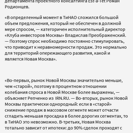
департамента проектного консалтинга Est-a-Tet Роман
Родионцев.
«В определенный момент в ТиНАО сложился большой
объем предложения, который не обеспечен в должной
мере спросом, — категоричен исполнительный директор
«Клуба инвесторов Москвы» Владислав Преображенский.
— Поэтому спрос необходимо постоянно стимулировать,
что приводит к неравномерности продаж. Это нормально
для территорий опережающего развития, какой и
является Новая Москва».
«Во-первых, рынок Новой Москвы значительно меньше,
чем «старой», поэтому в процентном отношении
колебания спроса в Новой Москве более выражены, —
объясняет Репченко из IRN.RU. — Во-вторых, рынок Новой
Москвы практически однородный: если в «старой»
снижение продаж в массовом сегменте может отчасти
сгладить меньшая просадка в более дорогих сегментах, то
в ТиНАО это невозможно. В-третьих, Новая Москва
тотально зависит от ипотеки: до 90% сделок проходят с