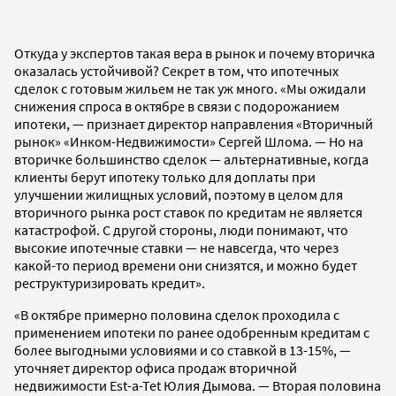
Откуда у экспертов такая вера в рынок и почему вторичка
оказалась устойчивой? Секрет в том, что ипотечных
сделок с готовым жильем не так уж много. «Мы ожидали
снижения спроса в октябре в связи с подорожанием
ипотеки, — признает директор направления «Вторичный
рынок» «Инком-Недвижимости» Сергей Шлома. — Но на
вторичке большинство сделок — альтернативные, когда
клиенты берут ипотеку только для доплаты при
улучшении жилищных условий, поэтому в целом для
вторичного рынка рост ставок по кредитам не является
катастрофой. С другой стороны, люди понимают, что
высокие ипотечные ставки — не навсегда, что через
какой-то период времени они снизятся, и можно будет
реструктуризировать кредит».
«В октябре примерно половина сделок проходила с
применением ипотеки по ранее одобренным кредитам с
более выгодными условиями и со ставкой в 13-15%, —
уточняет директор офиса продаж вторичной
недвижимости Est-a-Tet Юлия Дымова. — Вторая половина