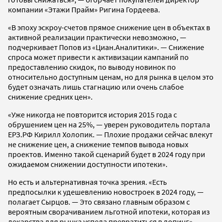
компании «Этажи Прайм» Ригина Гордеева.
«В эпоху эскроу-счетов прямое снижение цен в объектах в
активной реализации практически невозможно, —
подчеркивает Попов из «Циан.Аналитики». — Снижение
спроса может привести к активизации кампаний по
предоставлению скидок, по выводу новинок по
относительно доступным ценам, но для рынка в целом это
будет означать лишь стагнацию или очень слабое
снижение средних цен».
«Уже никогда не повторится история 2015 года с
обрушением цен на 25%, — уверен руководитель портала
ЕРЗ.РФ Кирилл Хoлопик. — Плохие продажи сейчас влекут
не снижение цен, а снижение темпов вывода новых
проектов. Именно такой сценарий будет в 2024 году при
ожидаемом снижении доступности ипотеки».
Но есть и альтернативная точка зрения. «Есть
предпосылки к удешевлению новостроек в 2024 году, —
полагает Сырцов. — Это связано главным образом с
вероятным сворачиванием льготной ипотеки, которая из
лекарства для рынка успела превратиться в допинг».